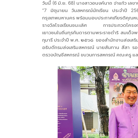
วันนี้ (6 มิ.ย. 68) นางสาวอนงค์นาถ จ่าแก้ว เ
“7 มิถุนายน วันสหกรณ์นักเรียน ประจำปี 2
กรุงเทพมหานคร พร้อมมอบประกาศเกียรติคุณหน่ว
รางวัลโรงเรียนชนะเลิศ การประกวดโครงการส
เยาวชนในถิ่นทุรกันดารตามพระราชดำริ สมเด็จ
กุมารี ประจำปี พ.ศ. ๒๕๖๘ ของสำนักงานส่งเสริม
อธิบดีกรมส่งเสริมสหกรณ์ นายสันทาน สีสา รอ
ตรวจบัญชีสหกรณ์ ขบวนการสหกรณ์ คณะครู และนั