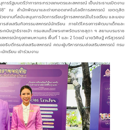
ลขานุการรัฐมนตรีว่าการกระทรวงเกษตรและสหกรณ์ เป็นประธานเปิดงาน
568” ณ สำนักพัฒนาและถ่ายทอดเทคโนโลยีการสหกรณ์ เขตดุสิต
ยงานที่สนับสนุนการจัดการเรียนรู้การสหกรณ์ในโรงเรียน และมอบ
่งเสริมกิจกรรมสหกรณ์นักเรียน ภายใต้โครงการพัฒนาเด็กและ
พระกนิษฐาธิราชเจ้า กรมสมเด็จพระเทพรัตนราชสุดา ฯ สยามบรมราช
สหกรณ์กรุงเทพมหานคร พื้นที่ 1 และ 2 โดยมี นายวิศิษฐ์ ศรีสุวรรณ์
งอธิบดีกรมส่งเสริมสหกรณ์ คณะผู้บริหารกรมส่งเสริมสหกรณ์ กรม
กเรียน เข้าร่วมงาน