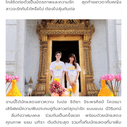
ใกล้ชิดก่อตัวเป็นมิตรภาพและความรัก สุดท้ายเทวดากับหญิง
สาวจะรักกันได้หรือไม่ ต้องไปลุ้นกันต่อ
งานนี้ได้นักแสดงสาวหวาน ใบปอ ธิติยา จิระพรศิลป์ โคจรมา
เสิร์ฟเคมีความฟินประกบคู่กับสาวเท่สุดน่ารัก แบมแบม นีวิรินทน์
ลิ่มกังวาฬมงคล ร่วมกันเป็นครั้งแรก พร้อมด้วยนักแสดง
คุณภาพ แยม มทิรา ตันติประสุต รวมทั้งทีมนักแสดงที่มาเพิ่ม