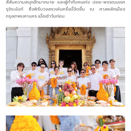
สีสันความสนุกอีกมากมาย และผู้กำกับคนเก่ง ปอย-พรรณนเรศ
รุจิระนันท์ ซึ่งพิธีบวงสรวงในครั้งนี้จัดขึ้น ณ ศาลหลักเมือง
กรุงเทพมหานคร เมื่อเช้าวันก่อน