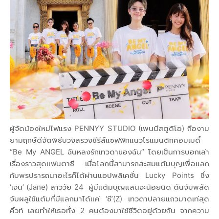
ผู้จัดน้องใหม่ไฟแรง PENNYY STUDIO (เพนนีสตูดิโอ) ถืองาม
ยามฤกษ์ดีจัดพิธีบวงสรวงซีรีส์แซฟฟิกแนวโรแมนติกคอมเมดี้
“Be My ANGEL ฉันหลงรักเทวดาของฉัน” โดยเป็นการบอกเล่า
เรื่องราวสุดแฟนตาซี เมื่อโลกนี้สามารถสะสมแต้มบุญเพื่อแลก
กับพรปรารถนาอะไรก็ได้ผ่านแอปพลิเคชั่น Lucky Points ซึ่ง
‘เจน’ (Jane) สาววัย 24 ผู้มีแต้มบุญแสนจะน้อยนิด ดันจับพลัด
จับผลูใช้แต้มที่มีแลกมาได้แค่ ‘ซี’(Z) เทวดาปลายแถวมาดเท่สุด
คิ้วท์ เลยทำให้เธอทั้ง 2 คนต้องมาใช้ชีวิตอยู่ด้วยกัน จากความ