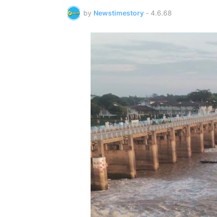
by
Newstimestory
-
4.6.68