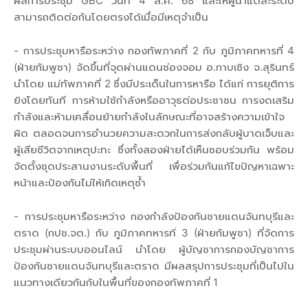
ผลการประชุม GBC วันที่ 4 ส.ค. 68 และให้ผู้นำแต่ละระดับ
สามารถติดต่อกันโดยตรงได้เมื่อมีเหตุจำเป็น
- การประชุมหารือระหว่าง กองทัพภาคที่ 2 กับ ภูมิภาคทหารที่ 4
(ฝ่ายกัมพูชา) จัดขึ้นที่จุดผ่านแดนช่องจอม อ.กาบเชิง จ.สุรินทร์
นำโดย แม่ทัพภาคที่ 2 ซึ่งมีประเด็นในการหารือ ได้แก่ การยุติการ
ยิงโดยทันที การห้ามใช้กำลังหรืออาวุธต่อประชาชน การงดเสริม
กำลังและห้ามเคลื่อนย้ายกำลังในลักษณะที่อาจสร้างความเข้าใจ
ผิด ตลอดจนการอำนวยความสะดวกในการส่งกลับผู้บาดเจ็บและ
ผู้เสียชีวิตจากเหตุปะทะ ซึ่งทั้งสองฝ่ายได้เห็นชอบร่วมกัน พร้อม
จัดตั้งชุดประสานงานระดับพื้นที่ เพื่อร่วมกันแก้ไขปัญหาเฉพาะ
หน้าและป้องกันไม่ให้เกิดเหตุซ้ำ
- การประชุมหารือระหว่าง กองกำลังป้องกันชายแดนจันทบุรีและ
ตราด (กปช.จต.) กับ ภูมิภาคทหารที่ 3 (ฝ่ายกัมพูชา) ที่จัดการ
ประชุมผ่านระบบออนไลน์ นำโดย ผู้บัญชาการกองบัญชาการ
ป้องกันชายแดนจันทบุรีและตราด มีผลสรุปการประชุมที่เป็นไปใน
แนวทางเดียวกันกับในพื้นที่ของกองทัพภาคที่ 1