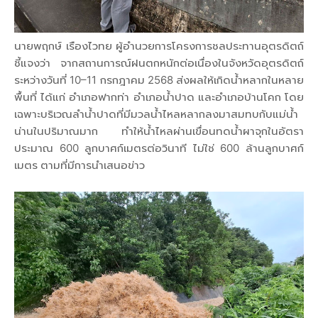
นายพฤกษ์ เรืองไวทย ผู้อำนวยการโครงการชลประทานอุตรดิตถ์
ชี้แจงว่า จากสถานการณ์ฝนตกหนักต่อเนื่องในจังหวัดอุตรดิตถ์
ระหว่างวันที่ 10–11 กรกฎาคม 2568 ส่งผลให้เกิดน้ำหลากในหลาย
พื้นที่ ได้แก่ อำเภอฟากท่า อำเภอน้ำปาด และอำเภอบ้านโคก โดย
เฉพาะบริเวณลำน้ำปาดที่มีมวลน้ำไหลหลากลงมาสมทบกับแม่น้ำ
น่านในปริมาณมาก ทำให้น้ำไหลผ่านเขื่อนทดน้ำผาจุกในอัตรา
ประมาณ 600 ลูกบาศก์เมตรต่อวินาที ไม่ใช่ 600 ล้านลูกบาศก์
เมตร ตามที่มีการนำเสนอข่าว