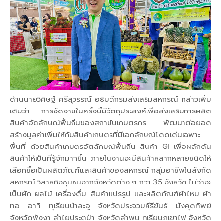
ด้านนายวิศิษฐ์ ศรีสุวรรณ์ อธิบดีกรมส่งเสริมสหกรณ์ กล่าวเพิ่ม
เติมว่า การจัดงานในครั้งนี้มีวัตถุประสงค์เพื่อส่งเสริมการผลิต
สินค้าอัตลักษณ์พื้นถิ่นของสถาบันเกษตรกร พัฒนาต่อยอด
สร้างมูลค่าเพิ่มให้กับสินค้าเกษตรที่มีเอกลักษณ์โดดเด่นเฉพาะ
พื้นที่ ด้วยสินค้าเกษตรอัตลักษณ์พื้นถิ่น สินค้า GI เพื่อผลักดัน
สินค้าให้เป็นที่รู้จักมากขึ้น ภายในงานจะมีสินค้าหลากหลายชนิดให้
เลือกซื้อเป็นผลิตภัณฑ์และสินค้าของสหกรณ์ กลุ่มอาชีพในสังกัด
สหกรณ์ วิสาหกิจชุมชนจากจังหวัดต่าง ๆ กว่า 35 จังหวัด ไม่ว่าจะ
เป็นผัก ผลไม้ เครื่องดื่ม สินค้าแปรรูป และผลิตภัณฑ์ผ้าไหม ผ้า
ทอ อาทิ ทุเรียนป่าละอู จังหวัดประจวบคีรีขันธ์ มังคุดทิพย์
จังหวัดพังงา ลำไยประตูป่า จังหวัดลำพูน ทุเรียนภูเขาไฟ จังหวัด