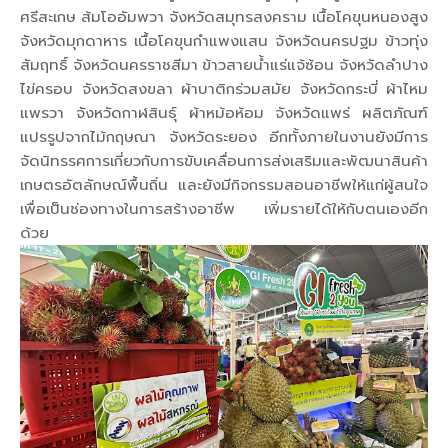
ศรีสะเกษ ส้มโออัมพวา จังหวัดสมุทรสงคราม เนื้อโคขุนหนองสูง
จังหวัดมุกดาหาร เนื้อโคขุนกำแพงแสน จังหวัดนครปฐม ข้าวทุ่ง
สัมฤทธิ์ จังหวัดนครราชสีมา ข้าวสายน้ำแร่แจ้ซ้อน จังหวัดลำปาง
ไข่ครอบ จังหวัดสงขลา ผ้าบาติกร่วมสมัย จังหวัดกระบี่ ผ้าไหม
แพรวา จังหวัดกาฬสินธุ์ ผ้าหม้อห้อม จังหวัดแพร่ ผลิตภัณฑ์
แปรรูปจากไม้กฤษณา จังหวัดระยอง อีกทั้งภายในงานยังมีการ
จัดนิทรรศการเกี่ยวกับการขับเคลื่อนการส่งเสริมและพัฒนาสินค้า
เกษตรอัตลักษณ์พื้นถิ่น และยังมีกิจกรรมสอนอาชีพให้แก่ผู้สนใจ
เพื่อเป็นช่องทางในการสร้างอาชีพ เพิ่มรายได้ให้กับตนเองอีก
ด้วย