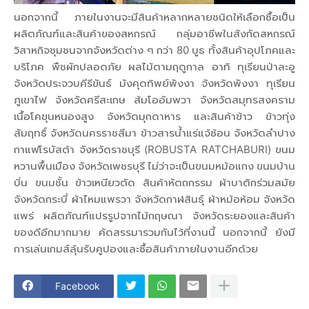
นอกจากนี้ ภายในงานจะมีสินค้าหลากหลายชนิดให้เลือกซื้อเป็น
ผลิตภัณฑ์และสินค้าของสหกรณ์ กลุ่มอาชีพในสังกัดสหกรณ์
วิสาหกิจชุมชนจากจังหวัดต่าง ๆ กว่า 80 บูธ ทั้งสินค้าอุปโภคและ
บริโภค พืชผักปลอดภัย ผลไม้ตามฤดูกาล อาทิ ทุเรียนป่าละอู
จังหวัดประจวบคีรีขันธ์ มังคุดทิพย์พังงา จังหวัดพังงา ทุเรียน
ภูเขาไฟ จังหวัดศรีสะเกษ ส้มโออัมพวา จังหวัดสมุทรสงคราม
เนื้อโคขุนหนองสูง จังหวัดมุกดาหาร และสินค้าข้าว ข้าวทุ่ง
สัมฤทธิ์ จังหวัดนครราชสีมา ข้าวสารน้ำแร่แจ้ซ้อน จังหวัดลำปาง
กาแฟโรบัสต้า จังหวัดราชบุรี (ROBUSTA RATCHABURI) ขนม
หวานพื้นเมือง จังหวัดเพชรบุรี ไม่ว่าจะเป็นขนมหม้อแกง ขนมบ้าน
บิ่น ขนมชั้น ข้าวเหนียวตัด สินค้าหัตถกรรม ผ้าบาติกร่วมสมัย
จังหวัดกระบี่ ผ้าไหมแพรวา จังหวัดกาฬสินธุ์ ผ้าหม้อห้อม จังหวัด
แพร่ ผลิตภัณฑ์แปรรูปจากไม้กฤษณา จังหวัดระยองและสินค้า
ของดีอีกมากมาย คัดสรรมารวมกันไว้ที่งานนี้ นอกจากนี้ ยังมี
การเล่นเกมส์ลุ้นรับคูปองและซื้อสินค้าภายในงานอีกด้วย
Facebook