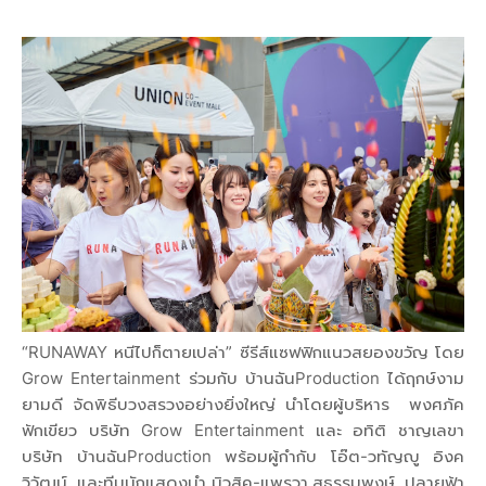
“RUNAWAY หนีไปก็ตายเปล่า” ซีรีส์แซฟฟิกแนวสยองขวัญ โดย
Grow Entertainment ร่วมกับ บ้านฉันProduction ได้ฤกษ์งาม
ยามดี จัดพิธีบวงสรวงอย่างยิ่งใหญ่ นำโดยผู้บริหาร พงศภัค
ฟักเขียว บริษัท Grow Entertainment และ อทิติ ชาญเลขา
บริษัท บ้านฉันProduction พร้อมผู้กำกับ โอ๊ต-วทัญญู อิงค
วิวัฒน์ และทีมนักแสดงนำ มิวสิค-แพรวา สุธรรมพงษ์, ปลายฟ้า