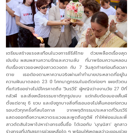
เตรียมสร้างแรงสะเทือนในวงการซีรีส์ไทย ด้วยพล็อตเรื่องสุด
เข้มข้น ผสมผสานความรักและความลับ ที่มาพร้อมความหลอน
กับเรื่องราวของหญิงสาวดวงตก กับ 7 วันสุดท้ายก่อนถึงเวลา
ตาย เธอต้องตามหาความจริงผ่านคำทำนายประหลาดที่อยู่ใน
ความฝันมาตลอด 23 ปี โศกนาฏกรรมในอดีตค่อยๆ เผยตัวตน
ที่แท้จริงอย่างไม่มีใครคาดถึง ‘วินรวีร์’ ผู้หญิงว่างงานวัย 27 ปีที่
กลัวผี และสิ่งเหนือธรรมชาติทุกรูปแบบ แต่กลับต้องมองเห็นผี
ตั้งแต่อายุ 6 ขวบ และยังถูกบางสิ่งที่เธอมองไม่เห็นคอยก่อกวน
รอบตัวทุกครั้งที่สบโอกาส จากพฤติกรรมประหลาดที่วินรวีร์
แสดงออกถึงความหวาดระแวงและพูดถึงภูติผี ทำให้พ่อแม่และพี่
สาวตัดสินใจพาไปหาร่างทรงขึ้นชื่อ ได้เจอกับ ‘บุญนิสา’ ลูกสาว
ร่างทรงที่ปฏิเสธการช่วยเหลือใด ๆ พร้อมให้เหตุผลว่าจะยอมช่วย