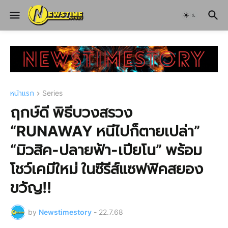
หน้าแรก
Series
ฤกษ์ดี พิธีบวงสรวง
“RUNAWAY หนีไปก็ตายเปล่า”
“มิวสิค-ปลายฟ้า-เปียโน” พร้อม
โชว์เคมีใหม่ ในซีรีส์แซฟฟิคสยอง
ขวัญ!!
by
Newstimestory
-
22.7.68