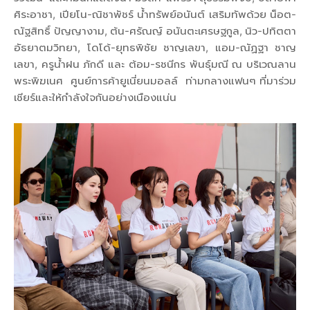
ศิระอาชา, เปียโน-ณิชาพัชร์ น้ำทรัพย์อนันต์ เสริมทัพด้วย น็อต-
ณัฐสิทธิ์ ปัญญางาม, ต้น-ศรัณญ์ อนันตะเศรษฐกูล, นิว-ปทิตตา
อัธยาตมวิทยา, โดโด้-ยุทธพิชัย ชาญเลขา, แอม-ณัฏฐา ชาญ
เลขา, ครูน้ำฝน ภักดี และ ต้อม-รชนีกร พันธุ์มณี ณ บริเวณลาน
พระพิฆเนศ ศูนย์การค้ายูเนี่ยนมอลล์ ท่ามกลางแฟนๆ ที่มาร่วม
เชียร์และให้กำลังใจกันอย่างเนืองแน่น