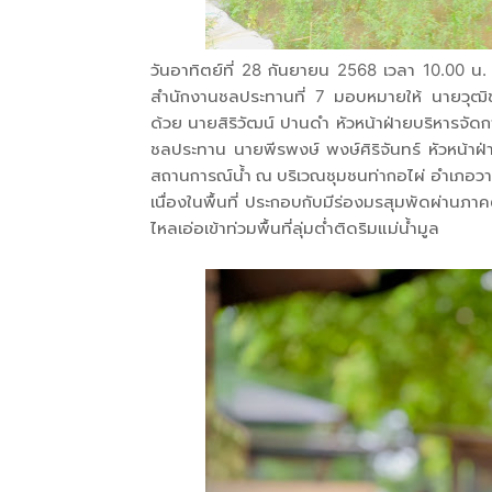
วันอาทิตย์ที่ 28 กันยายน 2568 เวลา 10.00 น
สำนักงานชลประทานที่ 7 มอบหมายให้ นายวุฒิชั
ด้วย นายสิริวัฒน์ ปานดำ หัวหน้าฝ่ายบริหารจัด
ชลประทาน นายพีรพงษ์ พงษ์ศิริจันทร์ หัวหน้าฝ่ายส
สถานการณ์น้ำ ณ บริเวณชุมชนท่ากอไผ่ อำเภอวาริ
เนื่องในพื้นที่ ประกอบกับมีร่องมรสุมพัดผ่านภาค
ไหลเอ่อเข้าท่วมพื้นที่ลุ่มต่ำติดริมแม่น้ำมูล