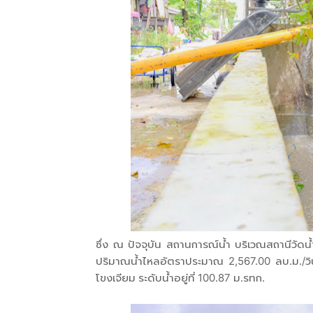
ซึ่ง ณ ปัจจุบัน สถานการณ์น้ำ บริเวณสถานีวัดน้
ปริมาณน้ำไหลอัตราประมาณ 2,567.00 ลบ.ม./วินา
โขงเจียม ระดับน้ำอยู่ที่ 100.87 ม.รทก.