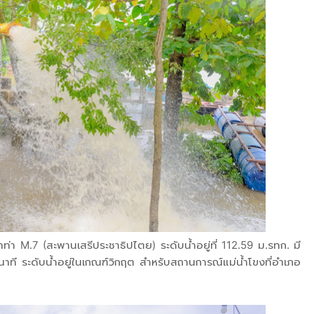
ำท่า M.7 (สะพานเสรีประชาธิปไตย) ระดับน้ำอยู่ที่ 112.59 ม.รทก. มี
ที ระดับน้ำอยู่ในเกณฑ์วิกฤต สำหรับสถานการณ์แม่น้ำโขงที่อำเภอ