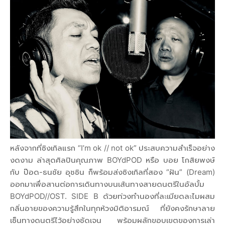
หลังจากที่ซิงเกิลแรก “I’m ok // not ok” ประสบความสำเร็จอย่าง
งดงาม ล่าสุดศิลปินคุณภาพ BOYdPOD หรือ บอย โกสิยพงษ์
กับ ป๊อด-ธนชัย อุชชิน ก็พร้อมส่งซิงเกิลที่สอง “ฝัน” (Dream)
ออกมาเพื่อสานต่อการเดินทางบนเส้นทางสายดนตรีในอัลบั้ม
BOYdPOD//OST. SIDE B ด้วยท่วงทำนองที่ละเมียดละไมผสม
กลิ่นอายของความรู้สึกในทุกห้วงมิติอารมณ์ ที่ยังคงรักษาลาย
เซ็นทางดนตรีไว้อย่างชัดเจน พร้อมผลักขอบเขตของการเล่า