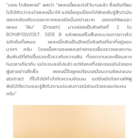
“บอย โกสิยพงษ์” เผยว่า “เพลงนี้ผมแต่งไว้นานแล้ว ซึ่งเดิมทีผม
ไม่ได้คิดว่าจะนำเพลงนี้มาใช้ แต่เมื่อคุณป๊อดได้ฟังกลับรู้สึกว่ามัน
สอดคล้องกับบรรยากาศของอัลบั้มอย่างมาก เลยขอให้ผมเอา
เพลง “ฝัน” (Dream) มาปล่อยเป็นซิงเกิลที่ 2 ใน
BOYdPOD//OST. SIDE B แล้วพอเสร็จสิ้นกระบวนการทางโป
รดักชั่นทั้งหมด เพลงนี้กลับเป็นอีกหนึ่งซิงเกิลที่เราทั้งคู่ชอบ
มากๆ ครับ โดยเนื้อหาของเพลงถ่ายทอดเรื่องราวของความ
สัมพันธ์ที่เกิดขึ้นรวดเร็วราวกับความฝัน ทั้งงดงามและเลือนลาง
ในเวลาเดียวกัน แม้จะจบลงไปแล้ว แต่ยังคงทิ้งร่องรอยในใจของ
ผู้เล่าอย่างลึกซึ้ง เพลงนี้จึงถูกเปรียบเสมือนงานศิลปะแบบ
abstract ที่ไม่ได้มีคำจำกัดความชัดเจน แต่ยังเปิดโอกาสให้ผู้
ฟังได้ตีความและรู้สึกไปตามประสบการณ์ส่วนตัวของแต่ละคน
ครับ”