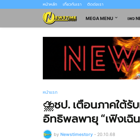
หน้าหลัก
เกี่ยวกับเรา
ติดต่อเรา
MEGA MENU
เพจ 
หน้าแรก
⛈ชป. เตือนภาคใต้รั
อิทธิพลพายุ “เฟิงเฉิ
by
Newstimestory
-
20.10.68