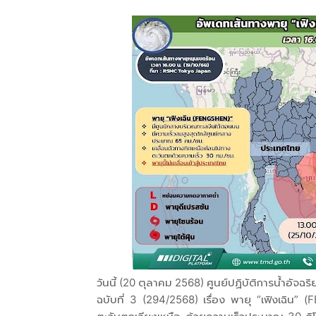
วันนี้ (20 ตุลาคม 2568) ศูนย์ปฏิบัติการน้ำอั
ฉบับที่ 3 (294/2568) เรื่อง พายุ “เฟิงเฉิน” (