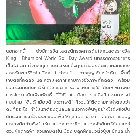
นอกจากนี้ ยังมีการจัดแสดงนิทรรศการดินโลกแสดงรางวัล
King Bhumibol World Soil Day Award นิทรรศการวิชาการ
เป็นไฮไลท์ ที่จะพาทุกท่านตระหนักถึงคุณค่าของดินและผลกระทบ
ของดินต่อชีวิตในเมือง ไม่ว่าจะเป็น การสูญเสียหน้าดิน พื้นที่
เกษตรที่ลดลง และความหลากหลายทางชีวภาพที่ลดลง พร้อม
ชวนร่วมกันค้นหาวิธีแก้ไข เช่น การวางแผนการใช้ที่ดินให้เหมาะสม
การจัดการดินเพื่อเพิ่มพื้นที่สีเขียวในเมือง รวมถึงนิทรรศการรูป
แบบใหม่ “ดินดี เมืองดี สุขภาพดี” ที่ชวนให้ติดตามหาคำตอบว่า
ดินคืออะไร ทำไมเราต้องดูแลและแนวทางฟื้นฟูอย่างไรจึงยั่งยืน
นิทรรศการมีชีวิตออกแบบเพื่อให้ทุกคนสามารถ “สัมผัส เรียนรู้
และลงมือทำจริง” เช่น แปลงนาสาธิต แปลงผักอินทรีย์บนแคร่
สวนผักดาดฟ้า สวนเกษตรในเมือง ปลูกผักแนวตั้งปุ๋ยหมักและน้ำ