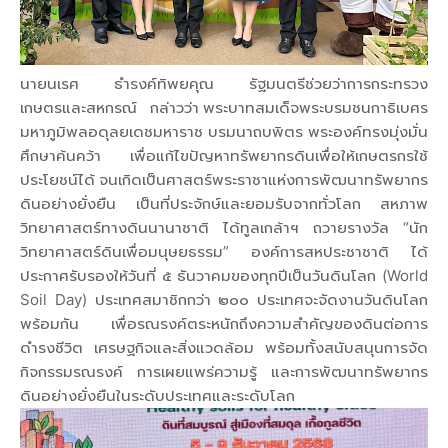
นายนเรศ ธำรงค์ทิพยคุณ รัฐมนตรีช่วยว่าการกระทรวง
เกษตรและสหกรณ์ กล่าวว่า พระบาทสมเด็จพระบรมชนกาธิเบศร
มหาภูมิพลอดุลยเดชมหาราช บรมนาถบพิตร พระองค์ทรงมุ่งมั่น
ศึกษาค้นคว้า เพื่อแก้ไขปัญหาทรัพยากรดินเพื่อให้เกษตรกรใช้
ประโยชน์ได้ จนเกิดเป็นศาสตร์พระราชาแห่งการพัฒนาทรัพยากร
ดินอย่างยั่งยืน เป็นที่ประจักษ์และยอมรับจากทั่วโลก สหภาพ
วิทยาศาสตร์ทางดินนานาชาติ ได้ทูลเกล้าฯ ถวายรางวัล “นัก
วิทยาศาสตร์ดินเพื่อมนุษยธรรม” องค์การสหประชาชาติ ได้
ประกาศรับรองให้วันที่ ๕ ธันวาคมของทุกปีเป็นวันดินโลก (World
Soil Day) ประเทศสมาชิกกว่า ๒๐๐ ประเทศจะจัดงานวันดินโลก
พร้อมกัน เพื่อรณรงค์ตระหนักถึงความสำคัญของดินต่อการ
ดำรงชีวิต เศรษฐกิจและสิ่งแวดล้อม พร้อมทั้งสนับสนุนการจัด
กิจกรรมรณรงค์ การเผยแพร่ความรู้ และการพัฒนาทรัพยากร
ดินอย่างยั่งยืนในระดับประเทศและระดับโลก