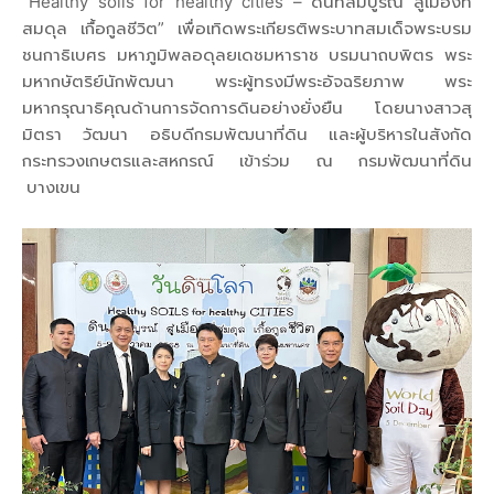
“Healthy soils for healthy cities – ดินที่สมบูรณ์ สู่เมืองที่
สมดุล เกื้อกูลชีวิต” เพื่อเทิดพระเกียรติพระบาทสมเด็จพระบรม
ชนกาธิเบศร มหาภูมิพลอดุลยเดชมหาราช บรมนาถบพิตร พระ
มหากษัตริย์นักพัฒนา พระผู้ทรงมีพระอัจฉริยภาพ พระ
มหากรุณาธิคุณด้านการจัดการดินอย่างยั่งยืน โดยนางสาวสุ
มิตรา วัฒนา อธิบดีกรมพัฒนาที่ดิน และผู้บริหารในสังกัด
กระทรวงเกษตรและสหกรณ์ เข้าร่วม ณ กรมพัฒนาที่ดิน
บางเขน