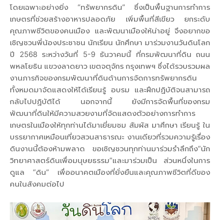
โดยเฉพาะอย่างยิ่ง “ทรัพยากรดิน” ซึ่งเป็นพื้นฐานการทำการ
เกษตรที่ช่วยสร้างอาหารปลอดภัย เพิ่มพื้นที่สีเขียว ยกระดับ
คุณภาพชีวิตของคนเมือง และพัฒนาเมืองให้น่าอยู่ จึงอยากขอ
เชิญชวนพี่น้องประชาชน นักเรียน นักศึกษา มาร่วมงานวันดินโลก
ปี 2568 ระหว่างวันที่ 5-9 ธันวาคมนี้ ที่กรมพัฒนาที่ดิน ถนน
พหลโยธิน แขวงลาดยาว เขตจตุจักร กรุงเทพฯ ซึ่งได้รวบรวมผล
งานภารกิจของกรมพัฒนาที่ดินด้านการจัดการทรัพยากรดิน
ทั้งหมดมาจัดแสดงให้ได้เรียนรู้ อบรม และฝึกปฏิบัติจนสามารถ
กลับไปปฏิบัติได้ นอกจากนี้ ยังมีการจัดพื้นที่ของกรม
พัฒนาที่ดินให้มีความสวยงามที่จัดแสดงตัวอย่างการทำการ
เกษตรในเมืองให้ทุกท่านได้มาเยี่ยมชม สัมผัส มาศึกษา เรียนรู้ ใน
บรรยากาศเหมือนเที่ยวสวนสาธารณะ งานเดียวที่รวมความรู้เรื่อง
ดินงานนี้ต้องห้ามพลาด ขอเชิญชวนทุกท่านมาร่วมรำลึกถึง“นัก
วิทยาศาสตร์ดินเพื่อมนุษยธรรม”และมาร่วมเป็น ส่วนหนึ่งในการ
ดูแล “ดิน” เพื่ออนาคตเมืองที่ยั่งยืนและคุณภาพชีวิตที่ดีของ
คนในสังคมต่อไป