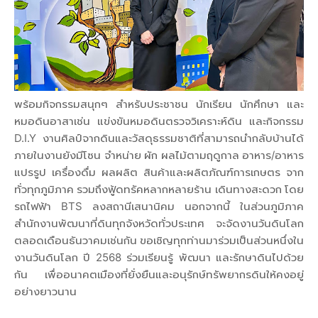
พร้อมกิจกรรมสนุกๆ สำหรับประชาชน นักเรียน นักศึกษา และ
หมอดินอาสาเช่น แข่งขันหมอดินตรวจวิเคราะห์ดิน และกิจกรรม
D.I.Y งานศิลป์จากดินและวัสดุธรรมชาติที่สามารถนำกลับบ้านได้
ภายในงานยังมีโซน จำหน่าย ผัก ผลไม้ตามฤดูกาล อาหาร/อาหาร
แปรรูป เครื่องดื่ม ผลผลิต สินค้าและผลิตภัณฑ์การเกษตร จาก
ทั่วทุกภูมิภาค รวมถึงฟู้ดทรัคหลากหลายร้าน เดินทางสะดวก โดย
รถไฟฟ้า BTS ลงสถานีเสนานิคม นอกจากนี้ ในส่วนภูมิภาค
สำนักงานพัฒนาที่ดินทุกจังหวัดทั่วประเทศ จะจัดงานวันดินโลก
ตลอดเดือนธันวาคมเช่นกัน ขอเชิญทุกท่านมาร่วมเป็นส่วนหนึ่งใน
งานวันดินโลก ปี 2568 ร่วมเรียนรู้ พัฒนา และรักษาดินไปด้วย
กัน เพื่ออนาคตเมืองที่ยั่งยืนและอนุรักษ์ทรัพยากรดินให้คงอยู่
อย่างยาวนาน