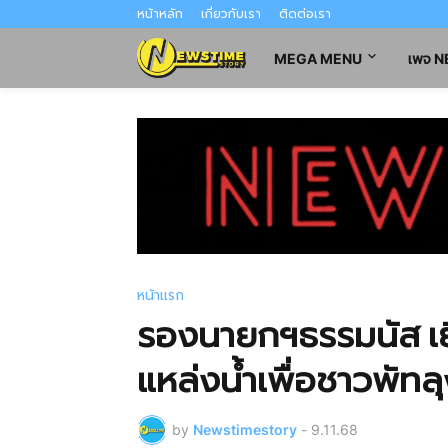
หน้าหลัก
เกี่ยวกับเรา
ติดต่อเรา
MEGA MENU
เพจ 
หน้าแรก
รองนายกฯธรรมนัส เย
แหล่งน้ำเพื่อชาวพัทล
by
Newstimestory
-
9.11.68