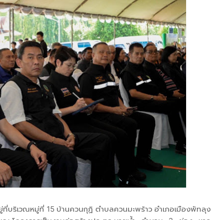
ที่บริเวณหมู่ที่ 15 บ้านควนกุฏิ ตำบลควนมะพร้าว อำเภอเมืองพัทลุง