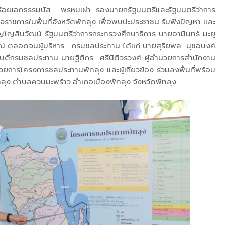
ง ร้อยเอกธรรมนัส พรหมเผ่า รองนายกรัฐมนตรีและรัฐมนตรีว่าการ
าชการในพื้นที่จังหวัดพัทลุง เพื่อพบปะประชาชน รับฟังปัญหา และ
สินวัฒน์ รัฐมนตรีว่าการกระทรวงศึกษาธิการ นายอามินทร์ มะยู
รณ์ ตลอดจนผู้บริหาร กรมชลประทาน ได้แก่ นายสุริยพล นุชอนงค์
บดีกรมชลประทาน นายฐิติกร ศรีนิติวรวงศ์ ผู้อำนวยการสำนักงาน
ยการโครงการชลประทานพัทลุง และผู้เกี่ยวข้อง ร่วมลงพื้นที่พร้อม
ัทลุง ตำบลควนมะพร้าว อำเภอเมืองพัทลุง จังหวัดพัทลุง