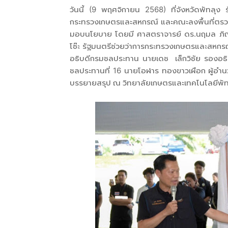
วันนี้ (9 พฤศจิกายน 2568) ที่จังหวัดพัทลุ
กระทรวงเกษตรและสหกรณ์ และคณะลงพื้นที่ตรวจร
มอบนโยบาย โดยมี ศาสตราจารย์ ดร.นฤมล ภิญโญ
โซ๊ะ รัฐมนตรีช่วยว่าการกระทรวงเกษตรและสหก
อธิบดีกรมชลประทาน นายเดช เล็กวิชัย รองอธิ
ชลประทานที่ 16 นายโอฬาร ทองขาวเผือก ผู้อำนว
บรรยายสรุป ณ วิทยาลัยเกษตรและเทคโนโลยีพ