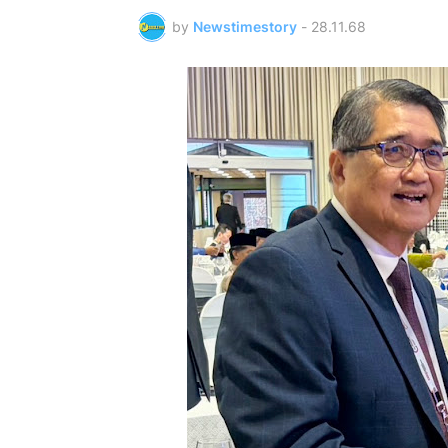
by
Newstimestory
-
28.11.68