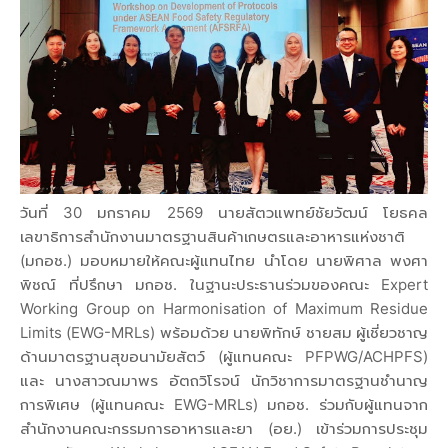
วันที่ 30 มกราคม 2569 นายสัตวแพทย์ชัยวัฒน์ โยธคล
เลขาธิการสำนักงานมาตรฐานสินค้าเกษตรและอาหารแห่งชาติ
(มกอช.) มอบหมายให้คณะผู้แทนไทย นำโดย นายพิศาล พงศา
พิชณ์ ที่ปรึกษา มกอช. ในฐานะประธานร่วมของคณะ Expert
Working Group on Harmonisation of Maximum Residue
Limits (EWG-MRLs) พร้อมด้วย นายพิทักษ์ ชายสม ผู้เชี่ยวชาญ
ด้านมาตรฐานสุขอนามัยสัตว์ (ผู้แทนคณะ PFPWG/ACHPFS)
และ นางสาวณมาพร อัตถวิโรจน์ นักวิชาการมาตรฐานชำนาญ
การพิเศษ (ผู้แทนคณะ EWG-MRLs) มกอช. ร่วมกับผู้แทนจาก
สำนักงานคณะกรรมการอาหารและยา (อย.) เข้าร่วมการประชุม