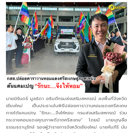
นายนิรันดร์ มูลธิดา อธิบดีกรมส่งเสริมสหกรณ์ ลงพื้นที่จังหวัด
เชียงใหม่ เป็นประธานในพิธีปล่อยคาราวานหอมแดงศรีสะเกษ
ภายใต้แคมเปญ “รักนะ....จึงให้หอม กรมส่งเสริมสหกรณ์ ร่วม
กระจายหอมแดงคุณภาพดีจากศรีสะเกษ” โดยมี นายบุญลือ
ธรรมธรานุรักษ์ รองผู้ว่าราชการจังหวัดเชียงใหม่ นายคัมภีร์ นับ