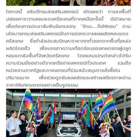
โอกาสนี้ อธิบดีกรมส่งเสริมสหกรณ์ เปิดเผยว่า การลงพื้นที่
ปล่อยคาราวานหอมแดงศรีสะเกษที่ภาคเหนือครั้งนี้ มีเป้าหมาย
เพื่อต้องการประชาสัมพันธ์แคมเปญ “รักนะ....จึงให้หอม” ตาม
นโยบายกรมส่งเสริมสหกรณ์ในการเร่งกระจายผลผลิตหอมแดง
ศรีสะเกษ ซึ่งกำลังประสบปัญหาราคาตกต่ำออกจากพื้นที่แหล่ง
ผลิตโดยเร็ว เพื่อบรรเทาความเดือดร้อนของเกษตรกรผู้ปลูก
หอมแดงในพื้นที่จังหวัดศรีสะเกษ โดยแคมเปญดังกล่าวได้รับ
ความร่วมมืออย่างดีจากเครือข่ายสหกรณ์ทั่วประเทศ รวมถึง
หน่วยงานภาครัฐและภาคเอกชนที่ร่วมสนับสนุนการสั่งซื้อใน
ปริมาณมาก เพื่อช่วยดูดซับผลผลิตและสร้างเสถียรภาพด้าน
ราคาให้แก่เกษตรกรอย่างเป็นรูปธรรม