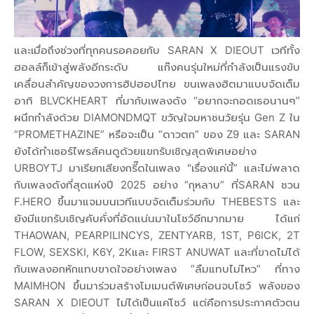
และเมื่อถึงช่วงที่ทุกคนรอคอยกับ SARAN X DIEOUT เวทีทั้ง
ฮอลล์ก็เข้าสู่พลังอีกระดับ แก๊งคนรุ่นใหม่ที่กำลังเป็นแรงขับ
เคลื่อนสำคัญของวงการฮิปฮอปไทย ขนเพลงฮิตมาแบบจัดเต็ม
อาทิ BLVCKHEART ที่มากับเพลงดัง “อยากจะกอดเธอนานๆ”
ผนึกกำลังด้วย DIAMONDMQT ขวัญใจมหาชนวัยรุ่น Gen Z ใน
“PROMETHAZINE” หรือจะเป็น “ดาวตก” ของ Z9 และ SARAN
ยังได้ทำเซอร์ไพรส์คนดูด้วยแขกรับเชิญสุดพิเศษอย่าง
URBOYTJ มาเรียกเสียงกรี๊ดในเพลง "เรื่องแค่นี้” และไม่พลาด
กับเพลงดังที่สุดแห่งปี 2025 อย่าง “กุหลาบ” ที่SARAN ชวน
F.HERO ขึ้นมาแจมบนเวทีแบบจัดเต็มร่วมกับ THEBESTS และ
ยังมีแขกรับเชิญคับคั่งที่อัดแน่นมาในโชว์อีกมากมาย ได้แก่
THAOWAN, PEARPILINCYS, ZENTYARB, 1ST, P6ICK, 2T
FLOW, SEXSKI, K6Y, 2Kและ FIRST ANUWAT และที่ขาดไม่ได้
กับเพลงอกหักแทบขาดใจอย่างเพลง “ลืมแทบไม่ไหว” ที่ทาง
MAIMHON ขึ้นมาร่วมสร้างโมเมนต์พิเศษก่อนจบโชว์ พลังของ
SARAN X DIEOUT ไม่ได้เป็นแค่โชว์ แต่คือการประกาศตัวตน