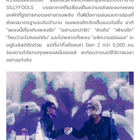
SILLYFOOLS บรรยากาศก็เปลี่ยนเป็นความขลังของบทเพลง
อกหักที่ถูกถ่ายทอดอย่างทรงพลัง ทั้งฝีมือการเล่นและการร้องที่
ยังคงมาตรฐานระดับตำนาน ขนเพลงฮิตจัดเต็มแบบไม่ยั้ง อาทิ
“เพลงนี้เกี่ยวกับเพลงรัก” “อย่าบอกว่ารัก” “คิดถึง” “เพียงรัก”
“ไหนว่าจะไม่หลอกกัน” และไม่พลาดที่เพลง “แพ้ความอ่อนแอ” จะ
อยู่ในลิสต์อีกด้วย แต่ที่น่าทึ่งคือเหล่า Gen Z กว่า 5,000 คน
ร้องตามได้แทบทุกเพลงสนั่นฮอลล์ สะท้อนว่าดนตรีไร้กาลเวลา
อย่างแท้จริง