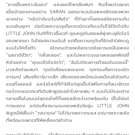
“อาจเป็นเพราะฉันเอง” และเซอร์ไพรส์แฟนๆ กันตั้งแต่วงแรก
เมื่อเจ้าของงานอย่าง SARAN ออกมาแจมในเพลงฮิตของพวก
เขาอย่าง “กลัวว่าฉันจะไม่เสียใจ” ที่ทำเอาทั้งฮอลล์ร้องตามกัน
แบบอินสุดๆ ต่อด้วยความดุเดือดระเบิดเวทีแบบไม่ไว้ชีวิตไปกับ
LITTLE JOHN ทันทีที่ก้าวขึ้นเวที อุณหภูมิในฮอลล์พุ่งทะลุขีดโชว์
ของพวกเขา ไม่ใช่แค่ความมันส์ แต่คือความดุดันที่ซัดเข้าใส่คนดู
แบบไม่ให้ตั้งตัว เปิดเกมด้วยพลังกราดยิงอารมณ์ในเพลง
“รสชาติชีวิต”, “กลิ้งกลอก”, และไม่พลาดจะเอาเพลงอกหักขยี้
หัวใจอย่าง “สุดแต่ใจไขว่คว้า”, “ฉันไม่ต้องการตัวเธอในตอนนี้”
มาสะกิดใจแฟนๆ ทุกบีตคือแรงกระแทก ทุกท่อนคือการระเบิด
อารมณ์ เสียงกีตาร์บาดลึก เสียงกลองหนักแน่นเหมือนหัวใจเต้น
แรงทั้งฮอลล์ และไฮไลต์ที่ทำให้โชว์ลุกเป็นไฟคือการที่สมาชิกวง
กระโดดลงจากเวทีเดินฝ่าฝูงชนเข้าไปหาแฟน ๆ แบบไม่มีระยะห่าง
กลายเป็นโมเมนต์สุดคลั่งที่ทั้งฮอลล์กระโดดพร้อมกัน นี่ไม่ใช่แค่
การแสดง แต่มันคือสนามรบของพลังวัยรุ่น LITTLE JOHN
พิสูจน์ให้เห็นว่า “วงมาแรง” ไม่ได้มาเพราะกระแส แต่มาเพราะพลัง
ที่พร้อมจะเผาเวทีให้เหลือแต่เถ้าถ่าน
ความมันส์ยังไม่จบ เมื่อถึงเวลาของวงร็อกรุ่นใหญ่ระดับตำนาน