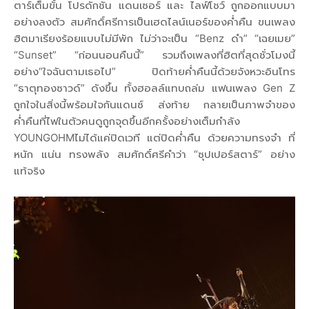
ตาร์เต็มขั้น โปรดักชัน แดนเซอร์ และ ไลฟ์โชว์ ถูกออกแบบมา
อย่างลงตัว สมศักดิ์ศรีการเป็นเฮดไลน์เนอร์ของค่ำคืน ขนเพลง
ฮิตมาเรียงร้อยแบบไม่มีพัก ไม่ว่าจะเป็น “Benz ดำ” “เฉยเมย”
“Sunset” “ก่อนนอนคืนนี้” รวมถึงเพลงที่ฮิตที่สุดชั่วโมงนี้
อย่าง“ใจฉันตามเธอไป” ปิดท้ายค่ำคืนนี้ด้วยจังหวะอินโทร
“ธาตุทองซาวด์” ดังขึ้น ทั้งฮอลล์แทบถล่ม แฟนเพลง Gen Z
ถูกใจในสิ่งนี้พร้อมใจกันแดนซ์ ส่งท้าย กลายเป็นภาพจำของ
ค่ำคืนที่ไฟในตัวคนดูถูกจุดขึ้นอีกครั้งอย่างเต็มกำลัง
YOUNGOHMไม่ได้แค่ปิดเวที แต่ปิดค่ำคืน ด้วยความทรงจำ ที่
หนัก แน่น ทรงพลัง สมศักดิ์ศรีคำว่า “ซุปเปอร์สตาร์” อย่าง
แท้จริง