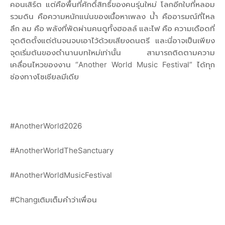
คอนเสิร์ต แต่คือพื้นที่ศักดิ์สิทธิ์ของคนรุ่นใหม่ โลกอีกใบที่หลอม
รวมดิน คือความหนักแน่นของเนื้อหาเพลง น้ำ คืออารมณ์ที่ไหล
ลึก ลม คือ พลังที่พัดผ่านคนดูทั้งฮอลล์ และไฟ คือ ความเดือดที่
จุดติดตั้งแต่ต้นจนจบเอาไว้ด้วยเสียงดนตรี และนี่อาจเป็นเพียง
จุดเริ่มต้นของตำนานบทใหม่เท่านั้น สามารถติดตามความ
เคลื่อนไหวของงาน “Another World Music Festival” ได้ทุก
ช่องทางโซเชียลมีเดีย
#AnotherWorld2026
#AnotherWorldTheSanctuary
#AnotherWorldMusicFestival
#Changเติมเต็มคำว่าเพื่อน