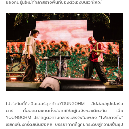
ของคนรุ่นใหม่ที่กล้าสร้างพื้นที่ของตัวเองบนเวทีใหญ่
ไปต่อกันที่ศิลปินเบอร์สุดท้ายYOUNGOHM ฮิปฮอปซุปเปอร์ส
ตาร์ ที่ออกมาสะกดทั้งฮอลล์ให้อยู่ในจังหวะเดียวกัน เมื่อ
YOUNGOHM ปรากฎตัวท่ามกลางแสงไฟในเพลง “ไฟกลางคืน”
เรียกเสียงกรี๊ดสนั่นฮอลล์ บรรยากาศก็ถูกยกระดับสู่ความเป็นซุป