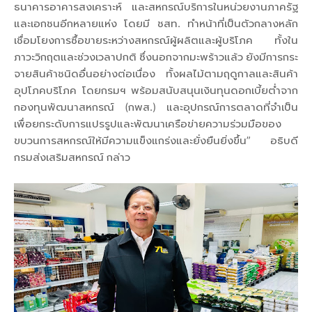
ธนาคารอาคารสงเคราะห์ และสหกรณ์บริการในหน่วยงานภาครัฐ
และเอกชนอีกหลายแห่ง โดยมี ชสท. ทำหน้าที่เป็นตัวกลางหลัก
เชื่อมโยงการซื้อขายระหว่างสหกรณ์ผู้ผลิตและผู้บริโภค ทั้งใน
ภาวะวิกฤตและช่วงเวลาปกติ ซึ่งนอกจากมะพร้าวแล้ว ยังมีการกระ
จายสินค้าชนิดอื่นอย่างต่อเนื่อง ทั้งผลไม้ตามฤดูกาลและสินค้า
อุปโภคบริโภค โดยกรมฯ พร้อมสนับสนุนเงินทุนดอกเบี้ยต่ำจาก
กองทุนพัฒนาสหกรณ์ (กพส.) และอุปกรณ์การตลาดที่จำเป็น
เพื่อยกระดับการแปรรูปและพัฒนาเครือข่ายความร่วมมือของ
ขบวนการสหกรณ์ให้มีความแข็งแกร่งและยั่งยืนยิ่งขึ้น” อธิบดี
กรมส่งเสริมสหกรณ์ กล่าว