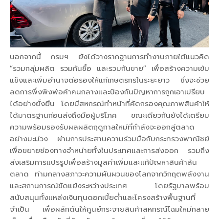
นอกจากนี้ กรมฯ ยังได้วางรากฐานการทำงานภายใต้แนวคิด
“รวมกลุ่มผลิต รวมกันซื้อ และรวมกันขาย” เพื่อสร้างความเข้ม
แข็งและเพิ่มอำนาจต่อรองให้แก่เกษตรกรในระยะยาว ซึ่งจะช่วย
ลดการพึ่งพิงพ่อค้าคนกลางและป้องกันปัญหาการถูกเอาเปรียบ
ได้อย่างยั่งยืน โดยมีสหกรณ์ทำหน้าที่คัดกรองคุณภาพสินค้าให้
ได้มาตรฐานก่อนส่งถึงมือผู้บริโภค ขณะเดียวกันยังได้เตรียม
ความพร้อมรองรับผลผลิตฤดูกาลใหม่ที่กำลังจะออกสู่ตลาด
อย่างมะม่วง ผ่านการประสานความร่วมมือกับกระทรวงพาณิชย์
เพื่อขยายช่องทางจำหน่ายทั้งในประเทศและการส่งออก รวมถึง
ส่งเสริมการแปรรูปเพื่อสร้างมูลค่าเพิ่มและแก้ปัญหาสินค้าล้น
ตลาด ท่ามกลางสภาวะความผันผวนของโลกจากวิกฤตพลังงาน
และสถานการณ์ขัดแย้งระหว่างประเทศ โดยรัฐบาลพร้อม
สนับสนุนทั้งแหล่งเงินทุนดอกเบี้ยต่ำและโครงสร้างพื้นฐานที่
จำเป็น เพื่อผลักดันให้ศูนย์กระจายสินค้าสหกรณ์โฉมใหม่กลาย