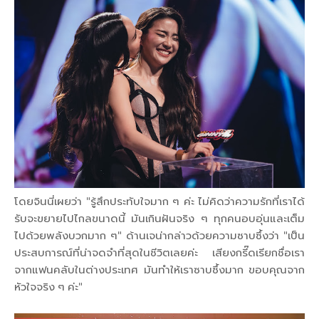
โดยจินนี่เผยว่า "รู้สึกประทับใจมาก ๆ ค่ะ ไม่คิดว่าความรักที่เราได้
รับจะขยายไปไกลขนาดนี้ มันเกินฝันจริง ๆ ทุกคนอบอุ่นและเต็ม
ไปด้วยพลังบวกมาก ๆ" ด้านเจน่ากล่าวด้วยความซาบซึ้งว่า "เป็น
ประสบการณ์ที่น่าจดจำที่สุดในชีวิตเลยค่ะ เสียงกรี๊ดเรียกชื่อเรา
จากแฟนคลับในต่างประเทศ มันทำให้เราซาบซึ้งมาก ขอบคุณจาก
หัวใจจริง ๆ ค่ะ"