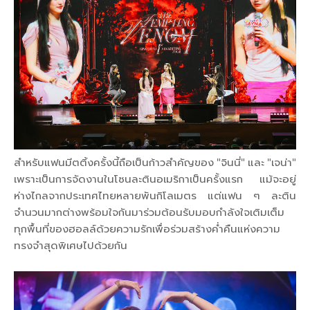
สำหรับแฟนมีตติ้งครั้งนี้ถือเป็นก้าวสำคัญของ "จินนี่" และ "เจน่า"
เพราะเป็นการจัดงานในโซนละตินอเมริกาเป็นครั้งแรก แม้จะอยู่
ห่างไกลจากประเทศไทยหลายพันกิโลเมตร แต่แฟน ๆ ละติน
จำนวนมากต่างพร้อมใจกันมาร่วมต้อนรับมอบกำลังใจเติมเต็ม
ทุกพื้นที่ของฮอลล์ด้วยความรักเพื่อร่วมสร้างค่ำคืนแห่งความ
ทรงจำสุดพิเศษไปด้วยกัน