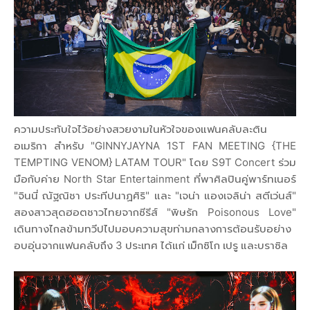
ความประทับใจไว้อย่างสวยงามในหัวใจของแฟนคลับละติน
อเมริกา สำหรับ "GINNYJAYNA 1ST FAN MEETING {THE
TEMPTING VENOM} LATAM TOUR" โดย S9T Concert ร่วม
มือกับค่าย North Star Entertainment ที่พาศิลปินคู่พาร์ทเนอร์
"จินนี่ ณัฐณิชา ประทีปนาฏศิริ" และ "เจน่า แองเจลิน่า สตีเว่นส์"
สองสาวสุดฮอตชาวไทยจากซีรีส์ "พิษรัก Poisonous Love"
เดินทางไกลข้ามทวีปไปมอบความสุขท่ามกลางการต้อนรับอย่าง
อบอุ่นจากแฟนคลับถึง 3 ประเทศ ได้แก่ เม็กซิโก เปรู และบราซิล