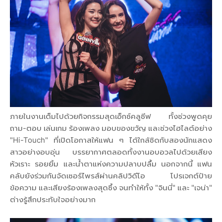
ภายในงานเต็มไปด้วยกิจกรรมสุดเอ็กซ์คลูซีฟ ทั้งช่วงพูดคุย
ถาม-ตอบ เล่นเกม ร้องเพลง มอบของขวัญ และช่วงไฮไลต์อย่าง
"Hi-Touch" ที่เปิดโอกาสให้แฟน ๆ ได้ใกล้ชิดกับสองนักแสดง
สาวอย่างอบอุ่น บรรยากาศตลอดทั้งงานอบอวลไปด้วยเสียง
หัวเราะ รอยยิ้ม และน้ำตาแห่งความปลาบปลื้ม นอกจากนี้ แฟน
คลับยังร่วมกันจัดเซอร์ไพรส์ผ่านคลิปวิดีโอ โปรเจกต์ป้าย
ข้อความ และเสียงร้องเพลงสุดซึ้ง จนทำให้ทั้ง "จินนี่" และ "เจน่า"
ต่างรู้สึกประทับใจอย่างมาก