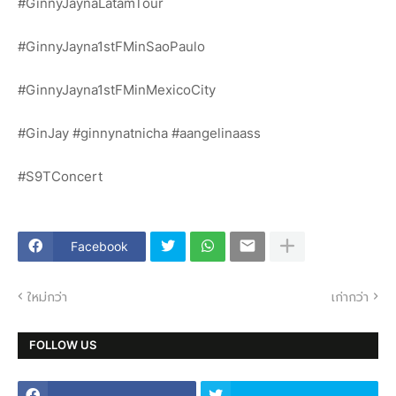
#GinnyJaynaLatamTour
#GinnyJayna1stFMinSaoPaulo
#GinnyJayna1stFMinMexicoCity
#GinJay #ginnynatnicha #aangelinaass
#S9TConcert
Facebook
ใหม่กว่า
เก่ากว่า
FOLLOW US