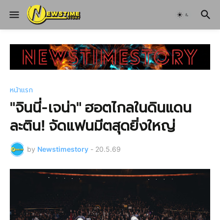
หน้าแรก
"จินนี่-เจน่า" ฮอตไกลในดินแดน
ละติน! จัดแฟนมีตสุดยิ่งใหญ่
by
Newstimestory
-
20.5.69