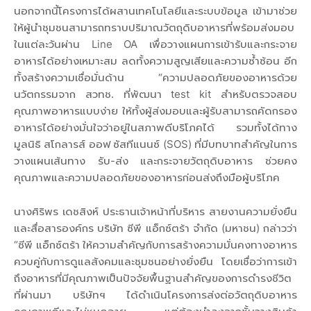
นอกจากนี้โครงการได้ผสานเทคโนโลยีและระบบข้อมูล เข้ามาช่วย
ให้ผู้นำชุมชนสามารถทราบปริมาณวัตถุดิบอาหารที่พร้อมส่งมอบ
ในแต่ละวันผ่าน Line OA เพื่อวางแผนการเข้ารับและกระจาย
อาหารได้อย่างเหมาะสม ลดทั้งความสูญเสียและความซ้ำซ้อน อีก
ทั้งสร้างความเชื่อมั่นด้าน “ความปลอดภัยของอาหารด้วย
นวัตกรรมจาก สวทช. ที่พัฒนา test kit สำหรับตรวจสอบ
คุณภาพอาหารแบบง่าย ให้ทั้งผู้ส่งมอบและผู้รับสามารถคัดกรอง
อาหารได้อย่างมั่นใจว่าอยู่ในสภาพดีบริโภคได้ รวมทั้งได้ทาง
มูลนิธิ สโกลารส์ ออฟ ซัสทีแนนซ์ (SOS) ที่มีบทบาทสำคัญในการ
วางแผนเส้นทาง รับ-ส่ง และกระจายวัตถุดิบอาหาร ช่วยคง
คุณภาพและความปลอดภัยของอาหารก่อนส่งถึงมือผู้บริโภค
นางศิริพร เดชสิงห์ ประธานเจ้าหน้าที่บริหาร สายงานความยั่งยืน
และสื่อสารองค์กร บริษัท ซีพี แอ็กซ์ตร้า จำกัด (มหาชน) กล่าวว่า
“ซีพี แอ็กซ์ตร้า ให้ความสำคัญกับการสร้างความมั่นคงทางอาหาร
ควบคู่กับการดูแลสังคมและชุมชนอย่างยั่งยืน โดยเชื่อว่าการเข้า
ถึงอาหารที่มีคุณภาพเป็นปัจจัยพื้นฐานสำคัญของการดำรงชีวิต
ที่ผ่านมา บริษัทฯ ได้ดำเนินโครงการส่งต่อวัตถุดิบอาหาร