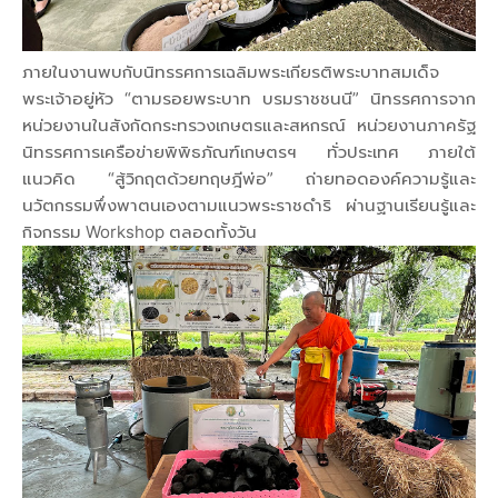
ภายในงานพบกับนิทรรศการเฉลิมพระเกียรติพระบาทสมเด็จ
พระเจ้าอยู่หัว “ตามรอยพระบาท บรมราชชนนี” นิทรรศการจาก
หน่วยงานในสังกัดกระทรวงเกษตรและสหกรณ์ หน่วยงานภาครัฐ
นิทรรศการเครือข่ายพิพิธภัณฑ์เกษตรฯ ทั่วประเทศ ภายใต้
แนวคิด “สู้วิกฤตด้วยทฤษฎีพ่อ” ถ่ายทอดองค์ความรู้และ
นวัตกรรมพึ่งพาตนเองตามแนวพระราชดำริ ผ่านฐานเรียนรู้และ
กิจกรรม Workshop ตลอดทั้งวัน