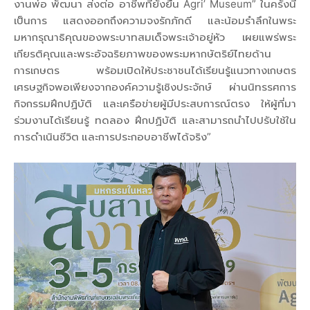
งานพ่อ พัฒนา ส่งต่อ อาชีพที่ยั่งยืน Agri’ Museum” ในครั้งนี้
เป็นการ แสดงออกถึงความจงรักภักดี และน้อมรำลึกในพระ
มหากรุณาธิคุณของพระบาทสมเด็จพระเจ้าอยู่หัว เผยแพร่พระ
เกียรติคุณและพระอัจฉริยภาพของพระมหากษัตริย์ไทยด้าน
การเกษตร พร้อมเปิดให้ประชาชนได้เรียนรู้แนวทางเกษตร
เศรษฐกิจพอเพียงจากองค์ความรู้เชิงประจักษ์ ผ่านนิทรรศการ
กิจกรรมฝึกปฏิบัติ และเครือข่ายผู้มีประสบการณ์ตรง ให้ผู้ที่มา
ร่วมงานได้เรียนรู้ ทดลอง ฝึกปฏิบัติ และสามารถนำไปปรับใช้ใน
การดำเนินชีวิต และการประกอบอาชีพได้จริง”