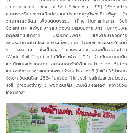
(International Union of Soil Sciences–IUSS) ได้ทูลเกล้าฯ
ถวายรางวัล ประกาศนียบัตร และประกาศสดุดีพระเกียรติคุณ “นัก
วิทยาศาสตร์ดิน เพื่อมนุษยธรรม” (The Humanitarian Soil
Scientist) แด่พระบาทสมเด็จพระบรมชนกาธิเบศร มหาภูมิพล
อดุลยเดชมหาราช บรมนาถบพิตร และต่อมาองค์การ
สหประชาชาติได้ประกาศพระเกียรติคุณ โดยให้การรับรองให้วันที่
5 ธันวาคม ซึ่งเป็นวันคล้ายวันพระราชสมภพเป็นวันดินโลก
(World Soil Day) โดยในปีนี้กรมพัฒนาที่ดิน ร่วมกับสมาคมดิน
และปุ๋ยแห่งประเทศไทย สมาคมอนุรักษ์ดินและน้ำ สมาคมดินโลก
และองค์การอาหารและเกษตรแห่งสหประชาชาติ (FAO) ได้กำหนด
จัดงานวันดินโลก 2564 ในหัวข้อ “Halt soil salinization, boost
soil productivity : พิชิตดินเค็ม เติมเต็มผลผลิต สร้างชีวิต
เกษตรกร”