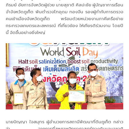
ภิรมย์ อัยการจังหวัดผู้ช่วย นายสุชาติ ศิลปะชัย ผู้บัญชาการเรือน
จำจังหวัดภูเก็ต พันตำรวจโทอุดม ทองจีน รองผู้กำกับการตรวจ
คนเข้าเมืองจังหวัดภูเก็ต พร้อมด้วยหน่วยงานภาคีเครือข่าย
กระทรวงเกษตรและสหกรณ์ ที่เกี่ยวข้อง ให้เกียรติร่วมงาน โดยปี
นี้ จัดขึ้นอย่างยิ่งใหญ่
นายปัญญา ใจสมุทร ผู้อำนวยการสถานีพัฒนาที่ดินภูเก็ต กล่าว
ว่า จากการที่สหภาพวิทยาศาสตร์ทางดินนานาชาติ