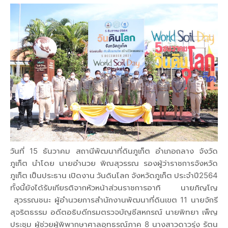
วันที่ 15 ธันวาคม สถานีพัฒนาที่ดินภูเก็ต อำเภอถลาง จังวัด
ภูเก็ต นำโดย นายอำนวย พิณสุวรรณ รองผู้ว่าราชการจังหวัด
ภูเก็ต เป็นประธาน เปิดงาน วันดินโลก จังหวัดภูเก็ต ประจำปี2564
ทั้งนี้ยังได้รับเกียรติจากหัวหน้าส่วนราชการอาทิ นายภิญโญ
สุวรรณชนะ ผู้อำนวยการสำนักงานพัฒนาที่ดินเขต 11 นายจักรี
สุจริตธรรม อดีตอธิบดีกรมตรวจบัญชีสหกรณ์ นายพิทยา เพ็ญ
ประชุม ผู้ช่วยผู้พิพากษาศาลอุทธรณ์ภาค 8 นางสาวดาวรุ่ง รัตน