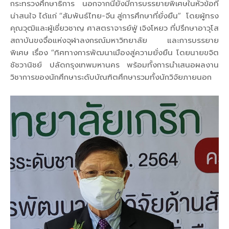
กระทรวงศึกษาธิการ นอกจากนี้ยังมีการบรรยายพิเศษในหัวข้อที่
น่าสนใจ ได้แก่ “สัมพันธ์ไทย-จีน สู่การศึกษาที่ยั่งยืน” โดยผู้ทรง
คุณวุฒิและผู้เชี่ยวชาญ ศาสตราจารย์ฟู่ เจิงโหยว ที่ปรึกษาอาวุโส
สถาบันขงจื่อแห่งจุฬาลงกรณ์มหาวิทยาลัย และการบรรยาย
พิเศษ เรื่อง “ทิศทางการพัฒนาเมืองสู่ความยั่งยืน โดยนายขจิต
ชัชวานิชย์ ปลัดกรุงเทพมหานคร พร้อมทั้งการนำเสนอผลงาน
วิชาการของนักศึกษาระดับบัณฑิตศึกษารวมทั้งนักวิจัยภายนอก