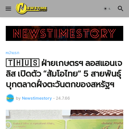
หน้าแรก
🇹🇭🇺🇸 ฝ่ายเกษตรฯ ลอสแอนเจ
ลิส เปิดตัว “ส้มโอไทย” 5 สายพันธุ์
บุกตลาดฝั่งตะวันตกของสหรัฐฯ
by
Newstimestory
-
24.7.66