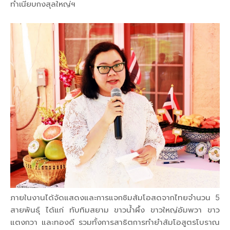
ทำเนียบกงสุลใหญ่ฯ
ภายในงานได้จัดแสดงและการแจกชิมส้มโอสดจากไทยจำนวน 5
สายพันธุ์ ได้แก่ ทับทิมสยาม ขาวน้ำผึ้ง ขาวใหญ่อัมพวา ขาว
แตงกวา และทองดี รวมทั้งการสาธิตการทำยำส้มโอสูตรโบราณ