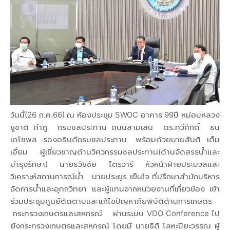
วันนี้(26 ก.ค.66) ณ ห้องประชุม SWOC อาคาร 99ปี หม่อมหลวง
ชูชาติ กำภู กรมชลประทาน ถนนสามเสน ดร.ทวีศักดิ์ ธน
เดโชพล รองอธิบดีกรมชลประทาน พร้อมด้วยนายสันติ เต็ม
เอี่ยม ผู้เชี่ยวชาญด้านวิศวกรรมชลประทาน(ด้านจัดสรรน้ำและ
บำรุงรักษา) นายธวัชชัย ไตรวารี หัวหน้าฝ่ายประมวลและ
วิเคราะห์สถานการณ์น้ำ นายประยูร เย็นใจ ที่ปรึกษาสำนักบริหาร
จัดการน้ำและอุทกวิทยา และผู้แทนจากหน่วยงานที่เกี่ยวข้อง เข้า
ร่วมประชุมศูนย์ติดตามและแก้ไขปัญหาภัยพิบัติด้านการเกษตร
กระทรวงเกษตรและสหกรณ์ ผ่านระบบ VDO Conference ไป
ยังกระทรวงเกษตรและสหกรณ์ โดยมี นายธิติ โลหะปิยะวรรณ ผู้