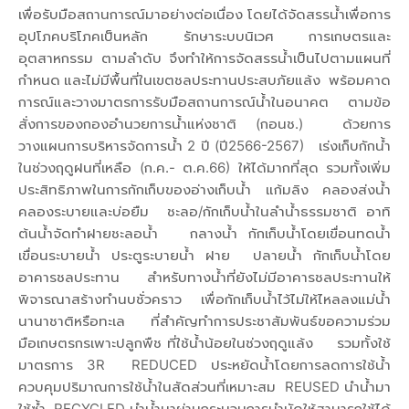
เพื่อรับมือสถานการณ์มาอย่างต่อเนื่อง โดยได้จัดสรรน้ำเพื่อการ
อุปโภคบริโภคเป็นหลัก รักษาระบบนิเวศ การเกษตรและ
อุตสาหกรรม ตามลำดับ จึงทำให้การจัดสรรน้ำเป็นไปตามแผนที่
กำหนด และไม่มีพื้นที่ในเขตชลประทานประสบภัยแล้ง พร้อมคาด
การณ์และวางมาตรการรับมือสถานการณ์น้ำในอนาคต ตามข้อ
สั่งการของกองอำนวยการน้ำแห่งชาติ (กอนช.) ด้วยการ
วางแผนการบริหารจัดการน้ำ 2 ปี (ปี2566-2567) เร่งเก็บกักน้ำ
ในช่วงฤดูฝนที่เหลือ (ก.ค.- ต.ค.66) ให้ได้มากที่สุด รวมทั้งเพิ่ม
ประสิทธิภาพในการกักเก็บของอ่างเก็บน้ำ แก้มลิง คลองส่งน้ำ
คลองระบายและบ่อยืม ชะลอ/กักเก็บน้ำในลำน้ำธรรมชาติ อาทิ
ต้นน้ำจัดทำฝายชะลอน้ำ กลางน้ำ กักเก็บน้ำโดยเขื่อนทดน้ำ
เขื่อนระบายน้ำ ประตูระบายน้ำ ฝาย ปลายน้ำ กักเก็บน้ำโดย
อาคารชลประทาน สำหรับทางน้ำที่ยังไม่มีอาคารชลประทานให้
พิจารณาสร้างทำนบชั่วคราว เพื่อกักเก็บน้ำไว้ไม่ให้ไหลลงแม่น้ำ
นานาชาติหรือทะเล ที่สำคัญทำการประชาสัมพันธ์ขอความร่วม
มือเกษตรกรเพาะปลูกพืช ที่ใช้น้ำน้อยในช่วงฤดูแล้ง รวมทั้งใช้
มาตรการ 3R REDUCED ประหยัดน้ำโดยการลดการใช้น้ำ
ควบคุมปริมาณการใช้น้ำในสัดส่วนที่เหมาะสม REUSED นำน้ำมา
ใช้ซ้ำ RECYCLED นำน้ำมาผ่านกระบวนการบำบัดให้สามารถใช้ได้