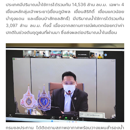
ประเทศมีปริมาณน้ำใช้การได้รวมกัน 14,536 ล้าน ลบ.ม. เฉพาะ 4
เขื่อนหลักลุ่มเจ้าพระยา(เขื่อนภูมิพล เขื่อนสิริกิติ์ เขื่อนแควน้อย
บำรุงแดน และเขื่อนป่าสักชลสิทธิ์) มีปริมาณน้ำใช้การได้รวมกัน
3,097 ล้าน ลบ.ม. ทั้งนี้ เนื่องจากสถานการณ์ฝนตกน้อยกว่าค่า
ปกติในช่วงต้นฤดูฝนที่ผ่านมา ซึ่งส่งผลต่อปริมาณน้ำในเขื่อน
กรมชลประทาน ได้ติดตามสภาพอากาศพร้อมวางแผนสำรองน้ำ