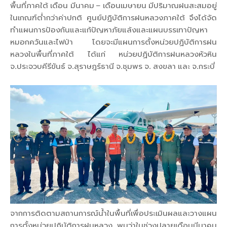
พื้นที่ภาคใต้ เดือน มีนาคม – เดือนเมษายน มีปริมาณฝนสะสมอยู่
ในเกณฑ์ต่ำกว่าค่าปกติ ศูนย์ปฏิบัติการฝนหลวงภาคใต้ จึงได้จัด
ทำแผนการป้องกันและแก้ปัญหาภัยแล้งและแผนบรรเทาปัญหา
หมอกควันและไฟป่า โดยจะมีแผนการตั้งหน่วยปฏิบัติการฝน
หลวงในพื้นที่ภาคใต้ ได้แก่ หน่วยปฏิบัติการฝนหลวงหัวหิน
จ.ประจวบคีรีขันธ์ จ.สุราษฎร์ธานี จ.ชุมพร จ. สงขลา และ จ.กระบี่
จากการติดตามสถานการณ์น้ำในพื้นที่เพื่อประเมินผลและวางแผน
การตั้งหน่วยปฏิบัติการฝนหลวง พบว่าในช่วงปลายเดือนมีนาคม