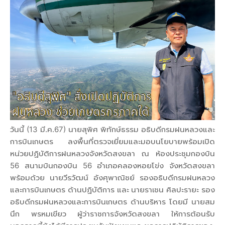
วันนี้ (13 มี.ค.67) นายสุพิศ พิทักษ์ธรรม อธิบดีกรมฝนหลวงและ
การบินเกษตร ลงพื้นที่ตรวจเยี่ยมและมอบนโยบายพร้อมเปิด
หน่วยปฏิบัติการฝนหลวงจังหวัดสงขลา ณ ห้องประชุมกองบิน
56 สนามบินกองบิน 56 อำเภอคลองหอยโข่ง จังหวัดสงขลา
พร้อมด้วย นายวีรวัฒน์ อังศุพาณิชย์ รองอธิบดีกรมฝนหลวง
และการบินเกษตร ด้านปฏิบัติการ และ นายราเชน ศิลปะรายะ รอง
อธิบดีกรมฝนหลวงและการบินเกษตร ด้านบริหาร โดยมี นายสม
นึก พรหมเขียว ผู้ว่าราชการจังหวัดสงขลา ให้การต้อนรับ