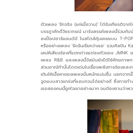
ตัวเพลง ‘รักจริง (แค่เมื่อวาน)’ ได้รับเกียรติจา
บรรฎาศักดิ์วัชรากรณ์ มารังสรรค์เพลงนี้ร่วมกับน
ลงป๊อปอาร์แอนด์บี ในสไตล์คุ้นเคยแบบ T-POP ท
หรืออย่างเพลง ‘รักฉันเรียกว่าเธอ’ รวมศิลปิน Ka
เสน่ห์เสียงร้องที่แตกต่างแต่ลงตัวของ JMNK อ
เพลง R&B และเพลงนี้จัสมินยังได้ใช้ศักยภาพการ
ส่วนอาณิก้านั้นโดดเด่นในเรื่องพลังการร้องและ
เติมให้เนื้อหาของเพลงนั้นหนักแน่นขึ้น นอกจาก
จูดแบบสาวแกร่งที่แอบกวนได้อย่างดี ซึ่งการท
เธอสองคนนี้ถูกใจเขาอย่างมาก จนต้องถามว่าพวก