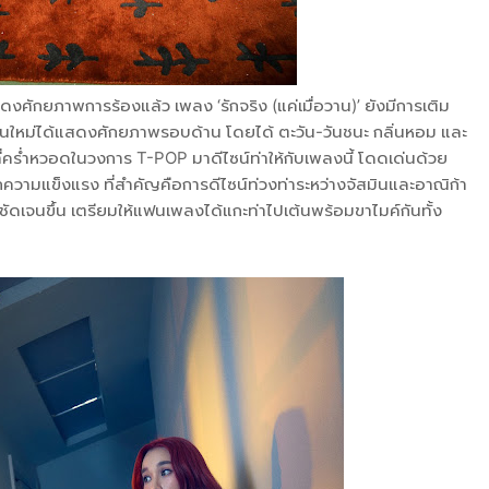
ศักยภาพการร้องแล้ว เพลง ‘รักจริง (แค่เมื่อวาน)’ ยังมีการเติม
ส์รุ่นใหม่ได้แสดงศักยภาพรอบด้าน โดยได้ ตะวัน-วันชนะ กลิ่นหอม และ
่คร่ำหวอดในวงการ T-POP มาดีไซน์ท่าให้กับเพลงนี้ โดดเด่นด้วย
บวกความแข็งแรง ที่สำคัญคือการดีไซน์ท่วงท่าระหว่างจัสมินและอาณิก้า
ชัดเจนขึ้น เตรียมให้แฟนเพลงได้แกะท่าไปเต้นพร้อมขาไมค์กันทั้ง