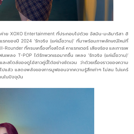
ากค่าย XOXO Entertainment ที่ประกอบไปด้วย จัสมิน-มะลิมาริสา ฮิ
รกของปี 2024 ‘รักจริง (แค่เมื่อวาน)’ ที่มาพร้อมภาพลักษณ์ใหม่ที่
ll-Rounder ที่ครบเครื่องทั้งสไตล์ คาแรกเตอร์ เสียงร้อง และการเพ
ให้แฟนเพลง T-POP ได้รักพวกเธอมากขึ้น เพลง ‘รักจริง (แค่เมื่อวาน)’
และสไตล์ของดูโอ้สาวคู่นี้ได้อย่างชัดเจน ว่าด้วยเรื่องราวของความ
ีกต่อไปแล้ว แสดงพลังของการมูฟออนจากความรู้สึกเก่าๆ ไม่สน ไม่แคร์
ู้คนในปัจจุบัน