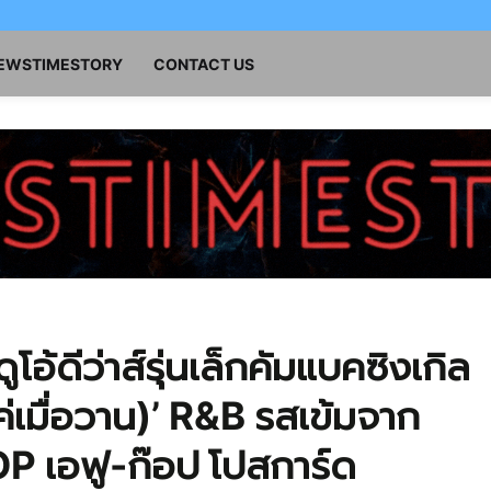
NEWSTIMESTORY
CONTACT US
โอ้ดีว่าส์รุ่นเล็กคัมแบคซิงเกิล
ค่เมื่อวาน)’ R&B รสเข้มจาก
P เอฟู-ก๊อป โปสการ์ด