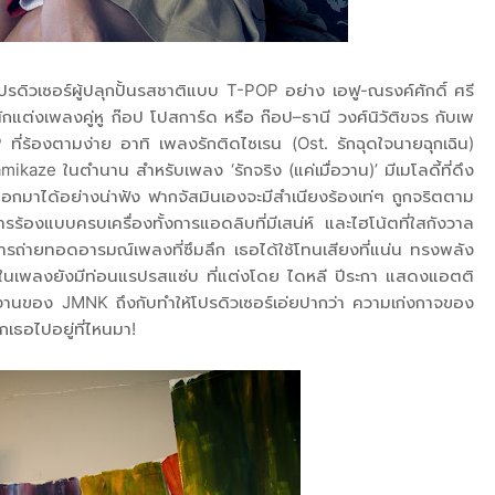
กโปรดิวเซอร์ผู้ปลุกปั้นรสชาติแบบ T-POP อย่าง เอฟู-ณรงค์ศักดิ์ ศรี
ักแต่งเพลงคู่หู ก๊อป โปสการ์ด หรือ ก๊อป–ธานี วงศ์นิวัติขจร กับเพ
ี่ร้องตามง่าย อาทิ เพลงรักติดไซเรน (Ost. รักฉุดใจนายฉุกเฉิน)
mikaze ในตำนาน สำหรับเพลง ‘รักจริง (แค่เมื่อวาน)’ มีเมโลดี้ที่ดึง
อกมาได้อย่างน่าฟัง ฟากจัสมินเองจะมีสำเนียงร้องเท่ๆ ถูกจริตตาม
ร้องแบบครบเครื่องทั้งการแอดลิบที่มีเสน่ห์ และไฮโน้ตที่ใสกังวาล
การถ่ายทอดอารมณ์เพลงที่ซึมลึก เธอได้ใช้โทนเสียงที่แน่น ทรงพลัง
นี้ในเพลงยังมีท่อนแรปรสแซ่บ ที่แต่งโดย ไดหลี ปีระกา แสดงแอตติ
ำงานของ JMNK ถึงกับทำให้โปรดิวเซอร์เอ่ยปากว่า ความเก่งกาจของ
เธอไปอยู่ที่ไหนมา!