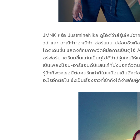
JMNK หรือ JustmineNika ดูโอ้ดีว่าส์รุ่นใหม่จ
วส์ และ อาณิก้า-อาณิก้า ฮอร์แมน ปล่อยซิงเกิลแ
โดดเด่นขึ้น แสดงศักยภาพวัดฝีมือการเป็นดูโอ้ A
อร์ฟอร์ม เตรียมขึ้นแท่นเป็นดูโอ้ดีว่าส์รุ่นใหม่
เป็นเพลงป๊อป-อาร์แอนด์บีแสนเก๋ที่บ่งบอกตัวตน
รู้สึกที่พวกเธอมีต่อคนรักเก่าที่ไม่เหมือนเดิมอ
อะไรอีกต่อไป ซึ่งเป็นเรื่องราวที่เข้าถึงได้ง่ายกับผ