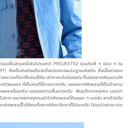
ได้ร่วมเป็นส่วนหนึ่งในโปรเจกต์ PROJEXT52 ร่วมกับพี่ ๆ น้อง ๆ ใน
 ถือเป็นซิงเกิลเดี่ยวครั้งแรกของผมในฐานะศิลปิน ซึ่งเนื้อหาของ
วยความที่เราเป็นคนขี้เขิน เข้าหาคนไม่ค่อยเก่ง ก็เลยอยากเชิญชวนให้
กตัวผมเอง ที่เป็นคนที่ขี้อายมากครับ เลยอยากให้เพลงนี้เป็นตัวแทน
่อยเพลงนี้ออกไป บอกเลยว่าปลื้มมากครับ ฟีดแบ็กจากทุกคน บอกว่า
มได้ไม่ยาก อยากฝากทุกคนเข้าไปฟังเพลงนี้กันเยอะ ๆ นะครับ ฝากไปเต้น
ส่งเพลงนี้ไปให้คนที่อยากให้เขาจีบเราก็ได้นะครับ ไม่แน่ว่าเขาอาจจะ