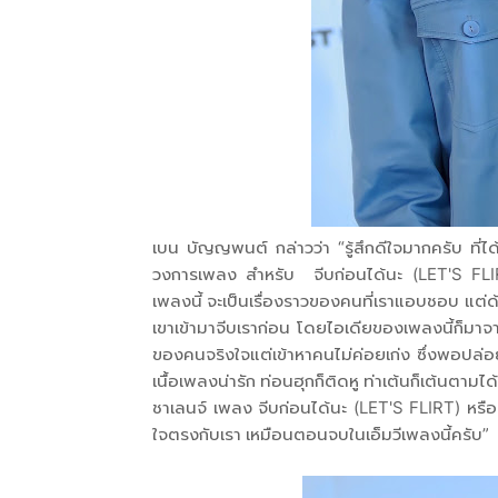
เบน บัญญพนต์ กล่าวว่า “รู้สึกดีใจมากครับ ที่
วงการเพลง สำหรับ จีบก่อนได้นะ (LET'S FLIRT)
เพลงนี้ จะเป็นเรื่องราวของคนที่เราแอบชอบ แต่ด้
เขาเข้ามาจีบเราก่อน โดยไอเดียของเพลงนี้ก็มาจา
ของคนจริงใจแต่เข้าหาคนไม่ค่อยเก่ง ซึ่งพอปล
เนื้อเพลงน่ารัก ท่อนฮุกก็ติดหู ท่าเต้นก็เต้นตา
ชาเลนจ์ เพลง จีบก่อนได้นะ (LET'S FLIRT) หรือจะ
ใจตรงกับเรา เหมือนตอนจบในเอ็มวีเพลงนี้ครับ”