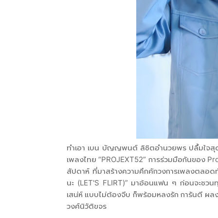
ทำเอา เบน บัญญพนต์ ลิชิตอำนวยพร ปลื้มใจสุด
เพลงไทย “PROJEXT52” การร่วมมือกันของ Proj
สัปดาห์ ที่มาสร้างความคึกคักวงการเพลงตลอดทั้
นะ (LET'S FLIRT)” มาอ้อนแฟน ๆ ก่อนจะชวนทุก
เสน่ห์ แบบไม่ต้องจีบ ก็พร้อมหลงรัก การันตี ผล
วงศ์นิวัติขจร