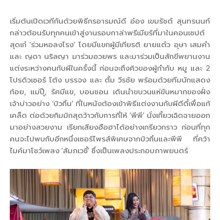
เริ่มต้นเปิดเวทีกันด้วยพิธีกรอารมณ์ดี อ๋อง เขมรัชต์ สุนทรนนท์
กล่าวต้อนรับทุกคนเข้าสู่งานรอบกาล่าพรีเมียร์ที่มาในคอนเซปต์
สุดเก๋ ‘ร่วมหอลงโรง’ โดยมีแขกผู้มีเกียรติ ยายแต๋ว อุษา เสมคำ
และ ญดา นริลญา มาร่วมอวยพร และมาร่วมเป็นสักขีพยานงาน
แต่งระหว่างคนกับผีในครั้งนี้ ก่อนจะถึงคิวของผู้กำกับ หมู และ 2
โปรดิวเซอร์ โต้ง บรรจง และ ตั้ม วีรชัย พร้อมด้วยทีมนักแสดง
ก้อย, แม่ปุ๊, รัศมีแข, บอนชอน เดินนำขบวนแห่ขันหมากของฝั่ง
เจ้าบ่าวอย่าง ‘บิวกิ้น’ ที่ในหนังต้องเข้าพิธีแต่งงานกับผีตีตี๋เพื่อแก้
เคล็ด ต่อด้วยกิมมิกสุดว้าวกับการที่ให้ ‘พีพี’ นั่งเกี้ยวเฉิดฉายออก
มาอย่างสวยงาม เรียกเสียงฮือฮาได้อย่างเกรียวกราว ก่อนที่ทุก
คนจะไปพบกับอีกหนึ่งเซอร์ไพรส์พิเศษจากบิวกิ้นและพีพี ที่คว้า
ไมค์มาโชว์เพลง ‘สัมภเวซี้’ ซึ่งเป็นเพลงประกอบภาพยนตร์