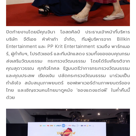
ปิดท้ายงานโดยมีคุณจินา โอสถศิลป์ ประธานเจ้าหน้าที่บริหาร
บริษัท จีดีเอช ห้าห้าเก้า จำกัด, ทีมผู้บริหารจาก Billkin
Entertainment และ PP Krit Entertainment รวมถึง พาร์ทเนอ
ร์, ผู้กำกับฯ, โปรดิวเซอร์ และทีมนักแสดง รวมทั้งขอขอบคุณกรม
ส่งเสริมวัฒนธรรม กระทรวงวัฒนธรรม โดยได้รับเกียรติจาก
คุณสุดาวรรณ​ ศุภกิจโกศล รัฐมนตรีว่าการกระทรวงวัฒนธรรม
และคุณประสพ เรียงเงิน ปลัดกระทรวงวัฒนธรรม มาร่วมเป็น
กำลังใจ สนับสนุนภาพยนตร์ ซอฟเพาเวอร์ด้านภาพยนตร์ของ
ไทย และเชิญชวนคนไทยมาดูหนัง ‘ซองแดงแต่งผี’ ในค่ำคืนนี้
ด้วย