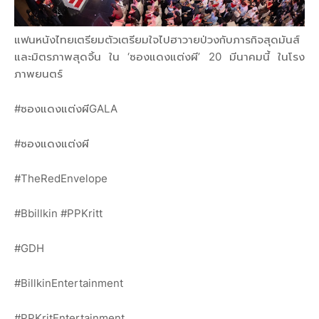
แฟนหนังไทยเตรียมตัวเตรียมใจไปฮาวายป่วงกับภารกิจสุดมันส์
และมิตรภาพสุดจิ้น ใน ‘ซองแดงแต่งผี’ 20 มีนาคมนี้ ในโรง
ภาพยนตร์
#ซองแดงแต่งผีGALA
#ซองแดงแต่งผี
#TheRedEnvelope
#Bbillkin #PPKritt
#GDH
#BillkinEntertainment
#PPKritEntertainment