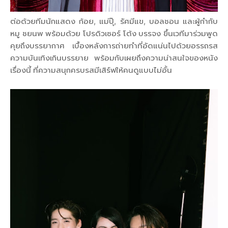
ต่อด้วยทีมนักแสดง ก้อย, แม่ปุ๊, รัศมีแข, บอลชอน และผู้กำกับ
หมู ชยนพ พร้อมด้วย โปรดิวเซอร์ โต้ง บรรจง ขึ้นเวทีมาร่วมพูด
คุยถึงบรรยากาศ เบื้องหลังการถ่ายทำที่อัดแน่นไปด้วยอรรถรส
ความบันเทิงเกินบรรยาย พร้อมกับเผยถึงความน่าสนใจของหนัง
เรื่องนี้ ที่ความสนุกครบรสมีเสิร์ฟให้คนดูแบบไม่อั้น