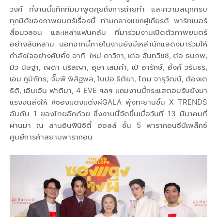
วงศ์ ที่งานนี้แท็กทีมมาพูดคุยถึงการถ่ายทำ และความสนุกครบ
ทุกมิติของภาพยนตร์เรื่องนี้ ท่ามกลางแขกผู้เกียรติ พาร์ทเนอร์
สื่อมวลชน และเหล่าแฟนคลับ ที่มาร่วมงานเปิดตัวภาพยนตร์
อย่างล้นหลาม นอกจากนี้ภายในงานยังมีเหล่านักแสดงมาร่วมให้
กำลังใจอย่างคับคั่ง อาทิ ใหม่ ดาวิกา, เต๋อ ฉันทวิชช์, ต่อ ธนภพ,
มิว นิษฐา, ญดา นริลญา, อุษา เสมคำ, เป้ อารักษ์, อิ้งค์ วรันธร,
เอม ภูมิภัทร, จั๊มพ์ พิสิฐพล, ใบปอ ธิติยา, โดม จารุวัฒน์, ต้องเต
ธิติ, เอินเอิน ฟาติมา, 4 EVE ฯลฯ แถมงานนี้กระแสตอบรับยังมา
แรงจนส่งให้ #ซองแดงแต่งผีGALA พุ่งทะยานขึ้น X TRENDS
อันดับ 1 ของไทยอีกด้วย ซึ่งงานนี้จัดขึ้นเมื่อวันที่ 13 มีนาคมที่
ผ่านมา ณ ลานอินฟินิซิตี้ ฮอลล์ ชั้น 5 พารากอนซีนีเพล็กซ์
ศูนย์การค้าสยามพารากอน​