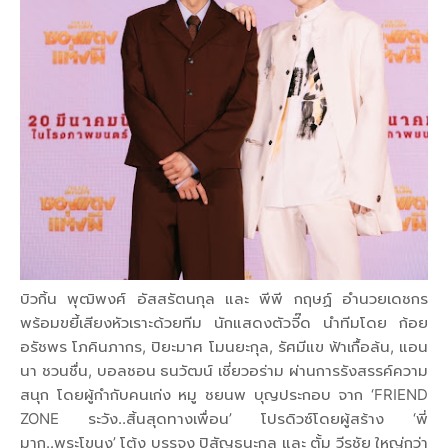
บิวกิ้น พุฒิพงศ์ อัสสรัตนกุล และ พีพี กฤษฏ์ อำนวยเดชกร
พร้อมขยี้เสียงหัวเราะด้วยทีม นักแสดงตัวจี๊ด นำทีมโดย ก้อย
อรัชพร โภคินภากร, ปิยะมาศ โมนยะกุล, รัศมีแข ฟ้าเกื้อล้น, แอน
นา ชวนชื่น, บอลชอน ธนวัฒน์ เชี่ยวอร่าม ผ่านการรังสรรค์ความ
สนุก โดยผู้กำกับคนเก่ง หมู ชยนพ บุญประกอบ จาก ‘FRIEND
ZONE ระวัง..สิ้นสุดทางเพื่อน’ โปรดิวซ์โดยผู้สร้าง ‘พี่
มาก..พระโขนง’ โต้ง บรรจง ปิสัญธนะกูล และ ตั้ม วีรชัย ใหญ่กว่า