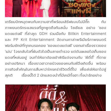
เตรียมปักหมุดพบกับความฮาที่พร้อมเสิร์ฟแบบไม่มีกั๊ก กับ
ภาพยนตร์กระแสแรงที่ถูกพูดถึงกันสนั่น โซเชียล อย่าง ‘ซอง
แดงแต่งผี’ ที่ล่าสุด GDH ร่วมมือกับ Billkin Entertainment
และ PP Krit Entertainment จัดงานกาล่าพรีเมียร์ภาพยนตร์
ฟอร์มยักษ์ที่ทุกคนรอคอย ‘ซองแดงแต่งผี’ บอกเล่าเรื่องราวของ
‘เม่น’ โจรกลับใจที่ผันตัวไปเป็นสายตำรวจ แต่ดันเผลอไปเก็บซอง
แดงที่หล่นอยู่ จนทำให้เขาต้องเข้าพิธีแต่งงานกับ ‘ผีตี่ตี๋’ ที่ตาย
อย่างปริศนา เรื่องราวฮาวายป่วงของคนกับผีจึงเกิดขึ้น พร้อม
ภารกิจสำคัญในการสืบหาว่าใครคร่าชีวิตตี่ตี๋ไป เพื่อส่งให้เขาไปสู่
สุคติ เรื่องนี้ได้ 2 นักแสดงนำที่มีเคมีทั้งฮา ทั้งน่ารักอย่าง