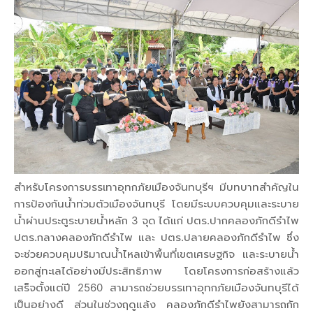
สำหรับโครงการบรรเทาอุทกภัยเมืองจันทบุรีฯ มีบทบาทสำคัญใน
การป้องกันน้ำท่วมตัวเมืองจันทบุรี โดยมีระบบควบคุมและระบาย
น้ำผ่านประตูระบายน้ำหลัก 3 จุด ได้แก่ ปตร.ปากคลองภักดีรำไพ
ปตร.กลางคลองภักดีรำไพ และ ปตร.ปลายคลองภักดีรำไพ ซึ่ง
จะช่วยควบคุมปริมาณน้ำไหลเข้าพื้นที่เขตเศรษฐกิจ และระบายน้ำ
ออกสู่ทะเลได้อย่างมีประสิทธิภาพ โดยโครงการก่อสร้างแล้ว
เสร็จตั้งแต่ปี 2560 สามารถช่วยบรรเทาอุทกภัยเมืองจันทบุรีได้
เป็นอย่างดี ส่วนในช่วงฤดูแล้ง คลองภักดีรำไพยังสามารถกัก