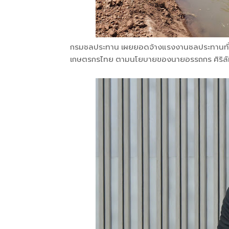
กรมชลประทาน เผยยอดจ้างแรงงานชลประทานทั่วปร
เกษตรกรไทย ตามนโยบายของนายอรรถกร ศิริลั