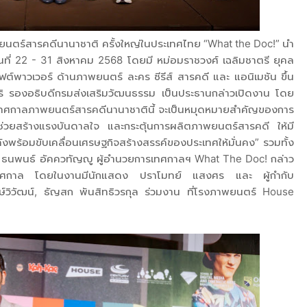
นตร์สารคดีนานาชาติ ครั้งใหญ่ในประเทศไทย “What the Doc!” นำ
ันที่ 22 - 31 สิงหาคม 2568 โดยมี หม่อมราชวงศ์ เฉลิมชาตรี ยุคล
พาวเวอร์ ด้านภาพยนตร์ ละคร ซีรีส์ สารคดี และ แอนิเมชัน ขึ้น
ริ รองอธิบดีกรมส่งเสริมวัฒนธรรม เป็นประธานกล่าวเปิดงาน โดย
ารเทศกาลภาพยนตร์สารคดีนานาชาตินี้ จะเป็นหมุดหมายสำคัญของการ
ยสร้างแรงบันดาลใจ และกระตุ้นการผลิตภาพยนตร์สารคดี ให้มี
งพร้อมขับเคลื่อนเศรษฐกิจสร้างสรรค์ของประเทศให้มั่นคง” รวมทั้ง
 ธนพนธ์ อัคควทัญญู ผู้อำนวยการเทศกาลฯ What The Doc! กล่าว
งเทศกาล โดยในงานมีนักแสดง ปราโมทย์ แสงศร และ ผู้กำกับ
วิวัฒน์, ธัญสก พันสิทธิวรกุล ร่วมงาน ที่โรงภาพยนตร์ House