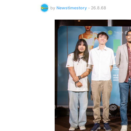
by
Newstimestory
-
26.8.68