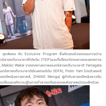
t สุดพิเศษ กับ Exclusive Program ซึ่งคัดสรรโดยกรรมการต่าง
ร์สารคดีนานาชาติไต้หวัน (TIDF)และที่ปรึกษาโครงการของเทศกาล
) , Makiko Wakai จากเทศกาลภาพยนตร์สารคดีนานาชาติ Yamagata
ร์สารคดีนานาชาติอัมสเตอร์ดัม (IDFA), Peter Yam โปรดิวเซอร์
ารคดีหญิงชาวเกาหลี, ZHANG Mengqi ผู้กำกับสารคดีหญิงชาวจีน
กเปลี่ยนองค์ความรู้ในการทำสารคดีของตนหลังฉายหนังจบอีกด้วย