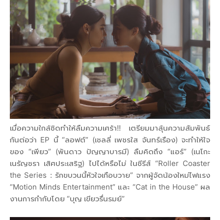
เมื่อความใกล้ชิดทำให้ลืมความเศร้า!! เตรียมมาลุ้นความสัมพันธ์
กันต่อว่า EP นี้ “ลอฟต์” (เชลลี่ เพชรใส จันทร์เรือง) จะทำให้ใจ
ของ “เพียว” (พันดาว ปัญญาบารมี) ลืมคิดถึง “แอร์” (เนโกะ
เนรัญชรา เสิศประเสริฐ) ไปได้หรือไม่ ในซีรีส์ “Roller Coaster
the Series : รักขบวนนี้หัวใจเกือบวาย” จากผู้จัดน้องใหม่ไฟแรง
“Motion Minds Entertainment” และ “Cat in the House” ผล
งานการกำกับโดย “บุญ เขียวรื่นรมย์”​