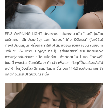
EP.3 WARNING LIGHT สัญญาณ…อันตราย เมื่อ “แอร์” (เนโกะ
เนรัญชรา เสิศประเสริฐ) และ “แลมป์” (คิม ธิติสรรค์ กู้ดเบิร์น)
ต้องไปฮันนีมูนที่ฝรั่งเศสทำให้ไม่ได้มาเจอเพียวหลายวัน ในขณะที่
“เพียว” (พันดาว ปัญญาบารมี) รู้สึกเสียใจทีแอร์ไม่เคยแสดง
ความรู้สึกกับตัวเองเหมือนเมื่อก่อน จึงตัดสินใจ ไปหา “ลอฟต์”
(เชลลี่ เพชรใส จันทร์เรือง) ที่ชะอำ เพื่อเอาแก้วคู่ที่ปั้นเสร็จแล้วไป
ส่งให้ ทั้งคู่จึงเริ่มสนิทสนมกันมากขึ้น จนทำให้เพียวลืมความเศร้า
ที่คิดถึงแอร์ไปได้ชั่วขณะหนึ่ง