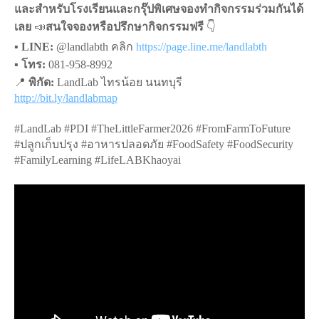
และสำหรับโรงเรียนและกรุ๊ปพิเศษจองทำกิจกรรมร่วมกันได้
เลย
📣
สนใจจองหรือปรึกษากิจกรรมฟรี
👇
▪️
LINE:
@landlabth คลิก
https://page.line.me/landlabth
▪️
โทร:
081-958-8992
📍
พิกัด:
LandLab ไทรน้อย นนทบุรี
http://bit.ly/landlabmap
#LandLab #PDI #TheLittleFarmer2026 #FromFarmToFuture
#ปลูกเก็บปรุง #อาหารปลอดภัย #FoodSafety #FoodSecurity
#FamilyLearning #LifeLABKhaoyai