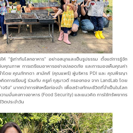
หม่ให้ “รู้เท่าทันโลกอาหาร” อย่างสนุกและเป็นรูปธรรม ตั้งแต่การรู้จัก
ถุดิบคุณภาพ การเตรียมอาหารอย่างปลอดภัย และการมองเห็นคุณค่า
นำโดย คุณภัททดา สามัคคี (คุณแพร์) ผู้บริหาร PDI และ คุณพีรญา
คิดการเรียนรู้ ร่วมกับ ครูเก๋ กุสุมาวดี กรองทอง จาก LandLab โดย
ำจริง” มากกว่าการฟังหรือท่องจำ เพื่อสร้างทักษะชีวิตที่จำเป็นในโลก
, ความมั่นคงทางอาหาร (Food Security) และแนวคิด การใช้ทรัพยากร
ชีวิตประจำวัน