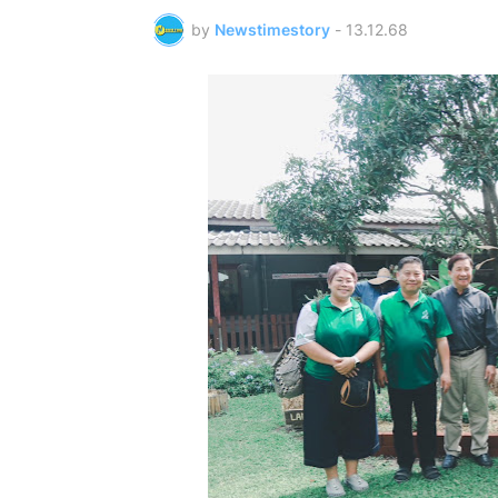
by
Newstimestory
-
13.12.68