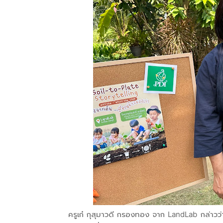
ครูเก๋ กุสุมาวดี กรองทอง จาก LandLab กล่าวว่า L