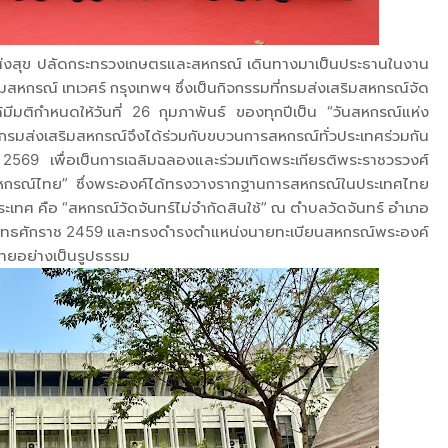
พย์ส่งสุข ปลัดกระทรวงเกษตรและสหกรณ์ เดินทางมาเป็นประธานในงาน
สหกรณ์ เทเวศร์ กรุงเทพฯ ซึ่งเป็นกิจกรรมที่กรมส่งเสริมสหกรณ์จัด
ด้มีมติกำหนดให้วันที่ 26 กุมภาพันธ์ ของทุกปีเป็น “วันสหกรณ์แห่ง
 กรมส่งเสริมสหกรณ์จึงได้ร่วมกับขบวนการสหกรณ์ทั่วประเทศร่วมกัน
 2569 เพื่อเป็นการเฉลิมฉลองและร่วมเทิดพระเกียรติพระราชวรวงศ์
หกรณ์ไทย” ซึ่งพระองค์ได้ทรงวางรากฐานการสหกรณ์ในประเทศไทย
ะเทศ คือ “สหกรณ์วัดจันทร์ไม่จำกัดสินใช้” ณ ตำบลวัดจันทร์ อำเภอ
ันธ์ พุทธศักราช 2459 และทรงดำรงตำแหน่งนายทะเบียนสหกรณ์พระองค์
ทยอย่างเป็นรูปธรรม