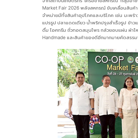
จากสถาบันเกษตรกร เครือข่ายสหกรณ์ กลุ่มอาช
Market Fair 2026 พลังสหกรณ์ ขับเคลื่อนสินค้าเ
จำหน่ายมีทั้งสินค้าอุปโภคและบริโภค เช่น มะพร
แปรรูป ปลาแดดเดียว น้ำพริกปรุงสำเร็จรูป ข้าว
ดื่ม ไอศกรีม ถั่วทอดสมุนไพร กล้วยอบแผ่น ผ้าไหม 
Handmade และสินค้าของดีอีกมากมายคัดสรรมารว