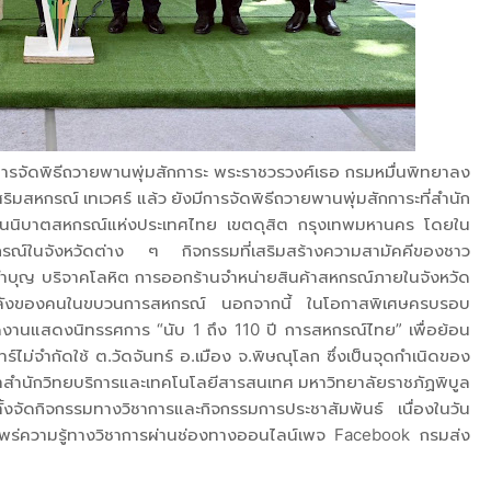
การจัดพิธีถวายพานพุ่มสักการะ พระราชวรวงศ์เธอ กรมหมื่นพิทยาลง
สหกรณ์ เทเวศร์ แล้ว ยังมีการจัดพิธีถวายพานพุ่มสักการะที่สำนัก
นนิบาตสหกรณ์แห่งประเทศไทย เขตดุสิต กรุงเทพมหานคร โดยใน
กรณ์ในจังหวัดต่าง ๆ กิจกรรมที่เสริมสร้างความสามัคคีของชาว
ำบุญ บริจาคโลหิต การออกร้านจำหน่ายสินค้าสหกรณ์ภายในจังหวัด
มพลังของคนในขบวนการสหกรณ์ นอกจากนี้ ในโอกาสพิเศษครบรอบ
งานแสดงนิทรรศการ “นับ 1 ถึง 110 ปี การสหกรณ์ไทย” เพื่อย้อน
์ไม่จำกัดใช้ ต.วัดจันทร์ อ.เมือง จ.พิษณุโลก ซึ่งเป็นจุดกำเนิดของ
ำนักวิทยบริการและเทคโนโลยีสารสนเทศ มหาวิทยาลัยราชภัฏพิบูล
จัดกิจกรรมทางวิชาการและกิจกรรมการประชาสัมพันธ์ เนื่องในวัน
ร่ความรู้ทางวิชาการผ่านช่องทางออนไลน์เพจ Facebook กรมส่ง