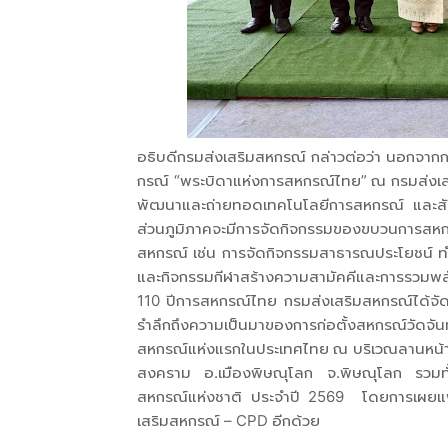
อธิบดีกรมส่งเสริมสหกรณ์ กล่าวต่อว่า นอกจาก
กรณ์ “พระบิดาแห่งการสหกรณ์ไทย” ณ กรมส่งเสริม
พัฒนาและถ่ายทอดเทคโนโลยีการสหกรณ์ และสั
ส่วนภูมิภาคจะมีการจัดกิจกรรมของขบวนการสห
สหกรณ์ เช่น การจัดกิจกรรมสาธารณประโยชน์ ท
และกิจกรรมกีฬาสร้างความสามัคคีและการรว
110 ปีการสหกรณ์ไทย กรมส่งเสริมสหกรณ์ได้จัด
รำลึกถึงความเป็นมาของการก่อตั้งสหกรณ์วัดจันทร
สหกรณ์แห่งแรกในประเทศไทย ณ บริเวณลานหน้าส
สงคราม อ.เมืองพิษณุโลก จ.พิษณุโลก รวมทั้ง
สหกรณ์แห่งชาติ ประจำปี 2569 โดยการเผยแพ
เสริมสหกรณ์ – CPD อีกด้วย