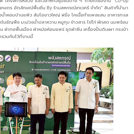
ีพ โครงการหลวง และวิสาหกิจชุมชนต่าง ๆ ภายใต้ชื่องาน “Co-op
กษตร อัตลักษณ์พื้นถิ่น By ร้านสหกรณ์เทเวศร์ จำกัด” สินค้าที่นำมา
้าวน้ำหอมบ้านแพ้ว ส้มโอขาวใหญ่ ฝรั่ง โคเนื้อกำแพงแสน อาหารทะเล
แต๋นธัญพืช มะม่วงน้ำปลาหวาน หมูทุบ ข้าวสาร ไข่ไก่ ผักสด นมพร้อม
ผ้าทอพื้นเมือง ผ้าหม้อห้อมแพร่ ชุดผ้าซิ่น เครื่องปั้นดินเผา กระเป๋า
มกันไว้ที่งานนี้