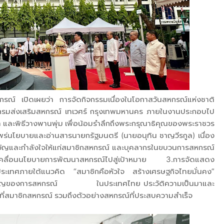
หกรณ์ เปิดเผยว่า การจัดกิจกรรมเนื่องในโอกาสวันสหกรณ์แห่งชาติ
รมส่งเสริมสหกรณ์ เทเวศร์ กรุงเทพมหานคร ภายในงานประกอบไป
า และพิธีวางพานพุ่ม เพื่อน้อมรำลึกถึงพระกรุณาธิคุณของพระราชวร
่นโยบายและอ่านสารนายกรัฐมนตรี (นายอนุทิน ชาญวีรกูล) เนื่อง
งขวัญและกำลังใจให้แก่สมาชิกสหกรณ์ และบุคลากรในขบวนการสหกรณ์
รขับเคลื่อนนโยบายการพัฒนาสหกรณ์ไปสู่เป้าหมาย 3.การจัดแสดง
ระเทศภายใต้แนวคิด “สมาชิกคือหัวใจ สร้างเศรษฐกิจไทยมั่นคง”
ความสำคัญของการสหกรณ์ ในประเทศไทย ประวัติความเป็นมาและ
่สมาชิกสหกรณ์ รวมถึงตัวอย่างสหกรณ์ที่ประสบความสำเร็จ