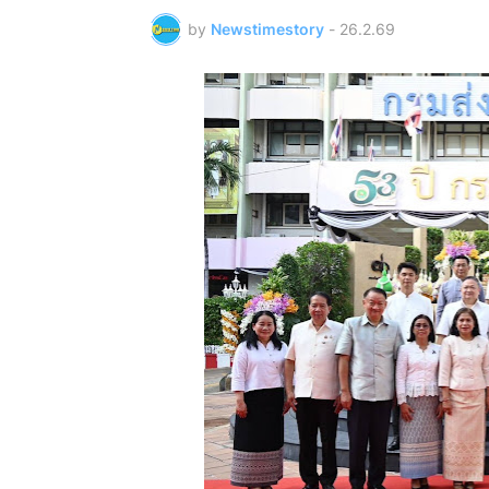
by
Newstimestory
-
26.2.69