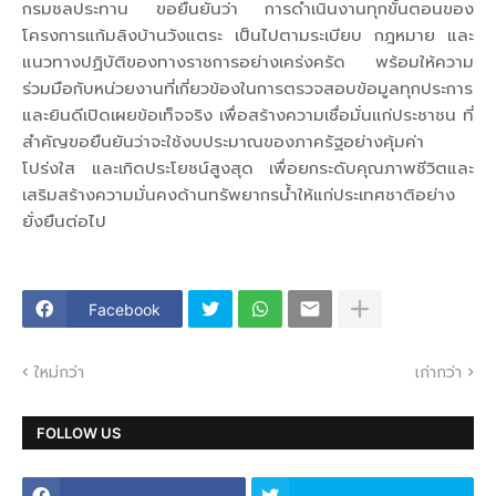
กรมชลประทาน ขอยืนยันว่า การดำเนินงานทุกขั้นตอนของ
โครงการแก้มลิงบ้านวังแตระ เป็นไปตามระเบียบ กฎหมาย และ
แนวทางปฏิบัติของทางราชการอย่างเคร่งครัด พร้อมให้ความ
ร่วมมือกับหน่วยงานที่เกี่ยวข้องในการตรวจสอบข้อมูลทุกประการ
และยินดีเปิดเผยข้อเท็จจริง เพื่อสร้างความเชื่อมั่นแก่ประชาชน ที่
สำคัญขอยืนยันว่าจะใช้งบประมาณของภาครัฐอย่างคุ้มค่า
โปร่งใส และเกิดประโยชน์สูงสุด เพื่อยกระดับคุณภาพชีวิตและ
เสริมสร้างความมั่นคงด้านทรัพยากรน้ำให้แก่ประเทศชาติอย่าง
ยั่งยืนต่อไป
Facebook
ใหม่กว่า
เก่ากว่า
FOLLOW US