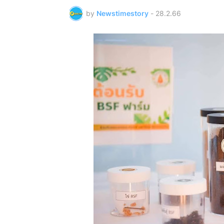
by
Newstimestory
-
28.2.66