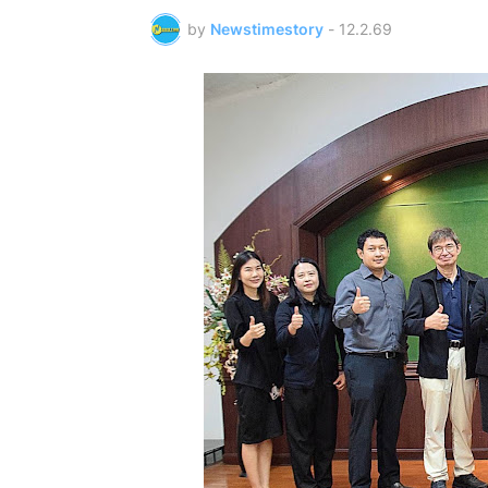
by
Newstimestory
-
12.2.69