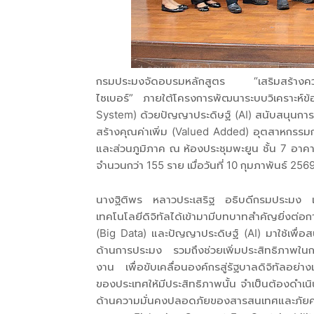
กรมประมงจัดอบรมหลักสูตร “เสริมสร้างความ
ไซเบอร์” ภายใต้โครงการพัฒนาระบบวิเคราะห์
System) ด้วยปัญญาประดิษฐ์ (AI) สนับสนุนการตั
สร้างคุณค่าเพิ่ม (Valued Added) อุตสาหกรรมก
และส่วนภูมิภาค ณ ห้องประชุมพะยูน ชั้น 7 อ
จำนวนกว่า 155 ราย เมื่อวันที่ 10 กุมภาพันธ์ 2569
นางฐิติพร หลาวประเสริฐ อธิบดีกรมประมง เปิ
เทคโนโลยีดิจิทัลได้เข้ามามีบทบาทสำคัญยิ่งต
(Big Data) และปัญญาประดิษฐ์ (AI) มาใช้เพื่อ
ด้านการประมง รวมถึงช่วยเพิ่มประสิทธิภาพใ
งาน เพื่อขับเคลื่อนองค์กรสู่รัฐบาลดิจิทัลอ
ของประเทศให้มีประสิทธิภาพนั้น จำเป็นต้องดำเน
ด้านความมั่นคงปลอดภัยของสารสนเทศและภัยคุกค