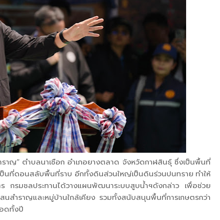
ำราญ” ตำบลนาเชือก อำเภอยางตลาด จังหวัดกาฬสินธุ์ ซึ่งเป็นพื้นที่
็นที่ดอนสลับพื้นที่ราบ อีกทั้งดินส่วนใหญ่เป็นดินร่วนปนทราย ทำให้
ร กรมชลประทานได้วางแผนพัฒนาระบบสูบน้ำฯดังกล่าว เพื่อช่วย
แสนสำราญและหมู่บ้านใกล้เคียง รวมทั้งสนับสนุนพื้นที่การเกษตรกว่า
อดทั้งปี