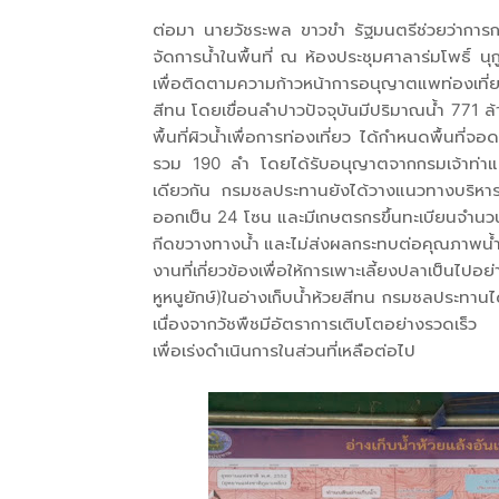
ต่อมา นายวัชระพล ขาวขำ รัฐมนตรีช่วยว่ากา
จัดการน้ำในพื้นที่ ณ ห้องประชุมศาลาร่มโพธิ์ 
เพื่อติดตามความก้าวหน้าการอนุญาตแพท่องเที่ย
สีทน โดยเขื่อนลำปาวปัจจุบันมีปริมาณน้ำ 771 
พื้นที่ผิวน้ำเพื่อการท่องเที่ยว ได้กำหนดพื้นที่จ
รวม 190 ลำ โดยได้รับอนุญาตจากกรมเจ้าท่า
เดียวกัน กรมชลประทานยังได้วางแนวทางบริหารจัดก
ออกเป็น 24 โซน และมีเกษตรกรขึ้นทะเบียนจำนวน 4
กีดขวางทางน้ำ และไม่ส่งผลกระทบต่อคุณภาพน
งานที่เกี่ยวข้องเพื่อให้การเพาะเลี้ยงปลาเป็
หูหนูยักษ์)ในอ่างเก็บน้ำห้วยสีทน กรมชลประทาน
เนื่องจากวัชพืชมีอัตราการเติบโตอย่างรวดเร็
เพื่อเร่งดำเนินการในส่วนที่เหลือต่อไป