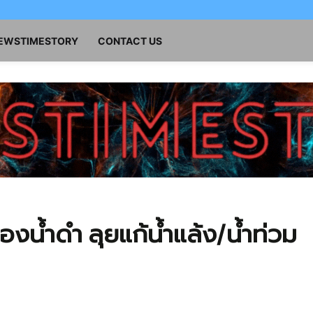
NEWSTIMESTORY
CONTACT US
องน้ำดำ ลุยแก้น้ำแล้ง/น้ำท่วม