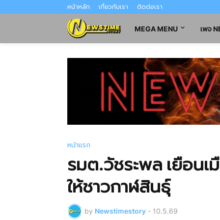
หน้าหลัก
เกี่ยวกับเรา
ติดต่อเรา
MEGA MENU
เพจ 
หน้าแรก
รมต.วัชระพล เยือนเมื
ให้ชาวกาฬสินธุ์
by
Newstimestory
-
10.5.69