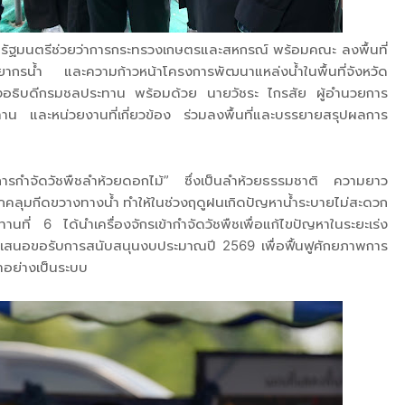
รัฐมนตรีช่วยว่าการกระทรวงเกษตรและสหกรณ์ พร้อมคณะ ลงพื้นที่
กรน้ำ และความก้าวหน้าโครงการพัฒนาแหล่งน้ำในพื้นที่จังหวัด
งอธิบดีกรมชลประทาน พร้อมด้วย นายวัชระ ไกรสัย ผู้อำนวยการ
าน และหน่วยงานที่เกี่ยวข้อง ร่วมลงพื้นที่และบรรยายสรุปผลการ
รกำจัดวัชพืชลำห้วยดอกไม้” ซึ่งเป็นลำห้วยธรรมชาติ ความยาว
คลุมกีดขวางทางน้ำ ทำให้ในช่วงฤดูฝนเกิดปัญหาน้ำระบายไม่สะดวก
นที่ 6 ได้นำเครื่องจักรเข้ากำจัดวัชพืชเพื่อแก้ไขปัญหาในระยะเร่ง
เสนอขอรับการสนับสนุนงบประมาณปี 2569 เพื่อฟื้นฟูศักยภาพการ
ำอย่างเป็นระบบ