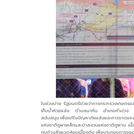
ในช่วงบ่าย รัฐมนตรีช่วยว่าการกระทรวงเกษตรแ
เก็บน้ำห้วยแล้ง ตำบลนาทัน อำเภอคำม่วง จังห
สนับสนุน เพื่อแก้ไขปัญหาภัยแล้งและการขาดแค
แห่งชาติภูผาเหล็กและป่าสงวนแห่งชาติภูพาน เนื
ทบด้านสิ่งแวดล้อมเบื้องต้น เพื่อประกอบการข