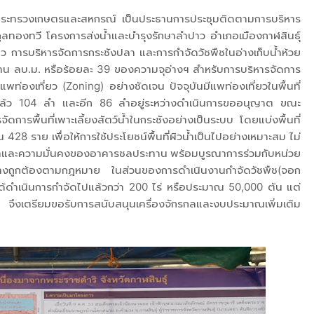
รกระทรวงเกษตรและสหกรณ์ เป็นประธานการประชุมติดตามการบริหาร
นุกูลทองทวี โครงการส่งน้ำและบำรุงรักษาลำปาว อำเภอเมืองกาฬสินธุ์
ว การบริหารจัดการกระชังปลา และการกำจัดวัชพืชในอ่างเก็บน้ำห้วย
ล้าน ลบ.ม. หรือร้อยละ 39 ของความจุอ่างฯ สำหรับการบริหารจัดการ
อดแพท่องเที่ยว (Zoning) อย่างชัดเจน ปัจจุบันมีแพท่องเที่ยวในพื้นที่
แล้ว 104 ลำ และอีก 86 ลำอยู่ระหว่างดำเนินการขออนุญาต ขณะ
ารพื้นที่เพาะเลี้ยงสัตว์น้ำในกระชังอย่างเป็นระบบ โดยแบ่งพื้นที่
28 ราย เพื่อให้การใช้ประโยชน์พื้นที่ผิวน้ำเป็นไปอย่างเหมาะสม ไม่
้ำและความมั่นคงของอาคารชลประทาน พร้อมบูรณาการร่วมกับหน่วย
นไปอย่างถูกต้องตามกฎหมาย ในส่วนของการดำเนินงานกำจัดวัชพืช(จอก
ได้ดำเนินการกำจัดไปแล้วกว่า 200 ไร่ หรือประมาณ 50,000 ตัน แต่
ว จึงเตรียมขอรับการสนับสนุนเครื่องจักรกลและงบประมาณเพิ่มเติม